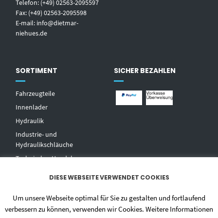
Telefon: (+49) 02563-2095597
Fax: (+49) 02563-2095598
E-mail:
info@dietmar-
niehues.de
SORTIMENT
SICHER BEZAHLEN
Fahrzeugteile
Innenlader
Hydraulik
Industrie- und
Hydraulikschläuche
T
echnischer Handel
Zentralschmierungen
DIESE WEBSEITE VERWENDET COOKIES
Hochdruckwaschgeräte und
Zubehör
Um unsere Webseite optimal für Sie zu gestalten und fortlaufend
verbessern zu können, verwenden wir Cookies. Weitere Informationen