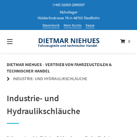
Springen
(+49) 02563-2095597
Sie
Abhollager
zum
Hölderlinstrasse 78 in 48703 Stadtlohn
Inhalt
Warenkorb
Mein Konto
Kasse
0
DIETMAR NIEHUES - VERTRIEB VON FAHRZEUGTEILEN &
TECHNISCHER HANDEL
INDUSTRIE- UND HYDRAULIKSCHLÄUCHE
Industrie- und
Hydraulikschläuche