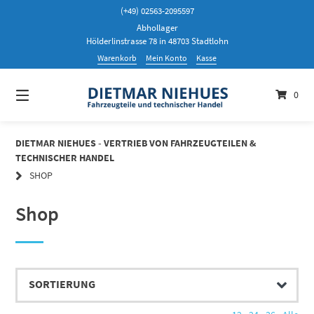
Springen
(+49) 02563-2095597
Sie
Abhollager
zum
Hölderlinstrasse 78 in 48703 Stadtlohn
Inhalt
Warenkorb
Mein Konto
Kasse
0
DIETMAR NIEHUES - VERTRIEB VON FAHRZEUGTEILEN &
TECHNISCHER HANDEL
SHOP
Shop