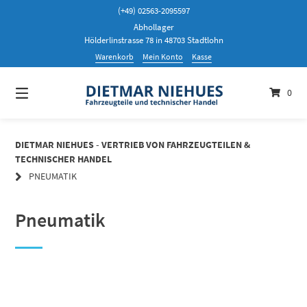
Springen
(+49) 02563-2095597
Sie
Abhollager
zum
Hölderlinstrasse 78 in 48703 Stadtlohn
Inhalt
Warenkorb
Mein Konto
Kasse
0
DIETMAR NIEHUES - VERTRIEB VON FAHRZEUGTEILEN &
TECHNISCHER HANDEL
PNEUMATIK
Pneumatik