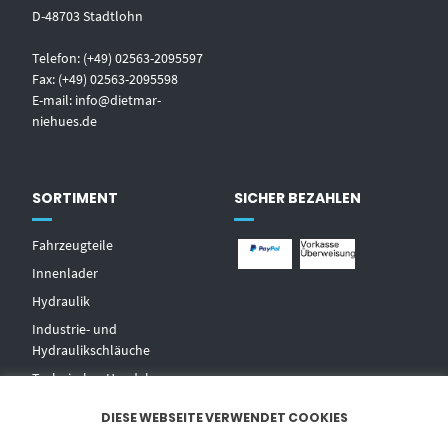
D-48703 Stadtlohn
Telefon: (+49) 02563-2095597
Fax: (+49) 02563-2095598
E-mail:
info@dietmar-
niehues.de
SORTIMENT
SICHER BEZAHLEN
Fahrzeugteile
Innenlader
Hydraulik
Industrie- und
Hydraulikschläuche
T
echnischer Handel
Zentralschmierungen
DIESE WEBSEITE VERWENDET COOKIES
Hochdruckwaschgeräte und