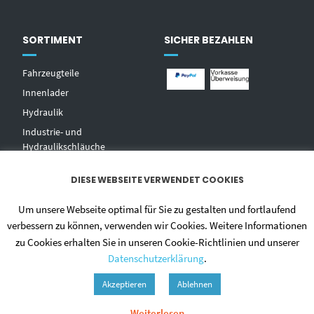
SORTIMENT
SICHER BEZAHLEN
Fahrzeugteile
Innenlader
Hydraulik
Industrie- und
Hydraulikschläuche
T
echnischer Handel
DIESE WEBSEITE VERWENDET COOKIES
Zentralschmierungen
Hochdruckwaschgeräte und
Um unsere Webseite optimal für Sie zu gestalten und fortlaufend
Zubehör
verbessern zu können, verwenden wir Cookies. Weitere Informationen
zu Cookies erhalten Sie in unseren Cookie-Richtlinien und unserer
Datenschutzerklärung
.
Akzeptieren
Ablehnen
Weiterlesen