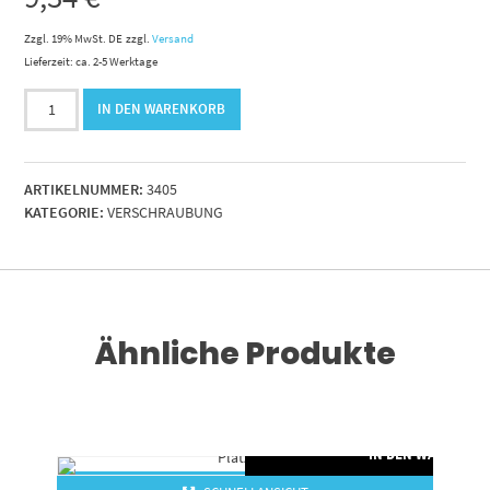
Zzgl. 19% MwSt. DE
zzgl.
Versand
Lieferzeit: ca. 2-5 Werktage
1
IN DEN WARENKORB
3/16"-12
UNF
Doppelnippel
ARTIKELNUMMER:
3405
bds.
KATEGORIE:
VERSCHRAUBUNG
AG
JIC.
Stahl
vz
Menge
Ähnliche Produkte
RENKORB
IN DEN WARENKO