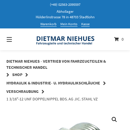
Springen
(+49) 02563-2095597
Sie
Abhollager
zum
Hölderlinstrasse 78 in 48703 Stadtlohn
Inhalt
Warenkorb
Mein Konto
Kasse
0
DIETMAR NIEHUES - VERTRIEB VON FAHRZEUGTEILEN &
TECHNISCHER HANDEL
SHOP
HYDRAULIK & INDUSTRIE- U. HYDRAULIKSCHLÄUCHE
VERSCHRAUBUNG
1 3/16″-12 UNF DOPPELNIPPEL BDS. AG JIC. STAHL VZ