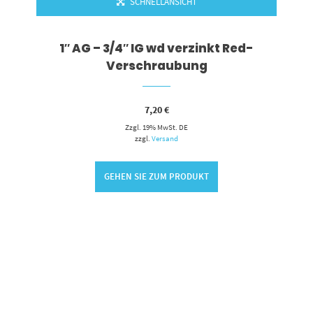
SCHNELLANSICHT
1″ AG – 3/4″ IG wd verzinkt Red-
Verschraubung
7,20
€
Zzgl. 19% MwSt. DE
zzgl.
Versand
GEHEN SIE ZUM PRODUKT