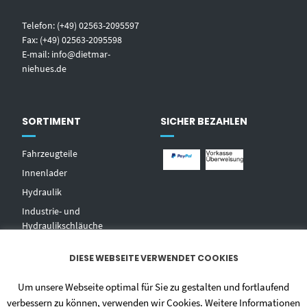
Telefon: (+49) 02563-2095597
Fax: (+49) 02563-2095598
E-mail:
info@dietmar-
niehues.de
SORTIMENT
SICHER BEZAHLEN
Fahrzeugteile
Innenlader
Hydraulik
Industrie- und
Hydraulikschläuche
T
echnischer Handel
DIESE WEBSEITE VERWENDET COOKIES
Zentralschmierungen
Hochdruckwaschgeräte und
Um unsere Webseite optimal für Sie zu gestalten und fortlaufend
Zubehör
verbessern zu können, verwenden wir Cookies. Weitere Informationen