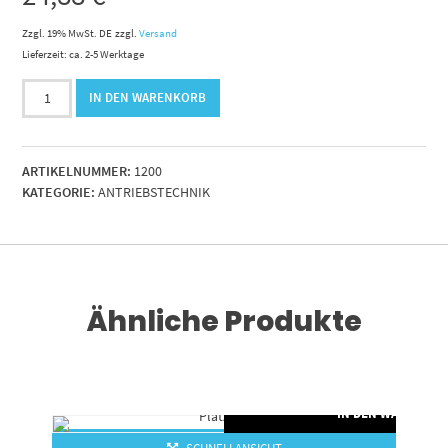
Zzgl. 19% MwSt. DE
zzgl.
Versand
Lieferzeit: ca. 2-5 Werktage
16B-
IN DEN WARENKORB
1
Einfachrollenkette
A&S
ARTIKELNUMMER:
1200
Menge
KATEGORIE:
ANTRIEBSTECHNIK
Ähnliche Produkte
RENKORB
IN DEN WARENKO