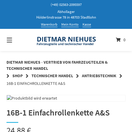
Springen
(+49) 02563-2095597
Sie
Abhollager
zum
Hölderlinstrasse 78 in 48703 Stadtlohn
Inhalt
Warenkorb
Mein Konto
Kasse
0
DIETMAR NIEHUES - VERTRIEB VON FAHRZEUGTEILEN &
TECHNISCHER HANDEL
SHOP
TECHNISCHER HANDEL
ANTRIEBSTECHNIK
16B-1 EINFACHROLLENKETTE A&S
16B-1 Einfachrollenkette A&S
24,88
€