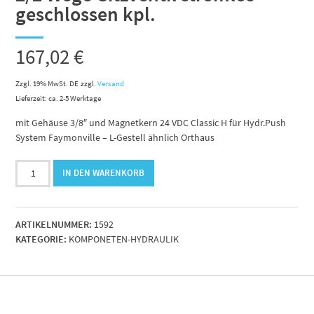
geschlossen kpl.
167,02
€
Zzgl. 19% MwSt. DE
zzgl.
Versand
Lieferzeit: ca. 2-5 Werktage
mit Gehäuse 3/8″ und Magnetkern 24 VDC Classic H für Hydr.Push
System Faymonville – L-Gestell ähnlich Orthaus
2/2
IN DEN WARENKORB
Wege-
Sitzventil
stromlos
ARTIKELNUMMER:
1592
geschlossen
KATEGORIE:
KOMPONETEN-HYDRAULIK
kpl.
Menge