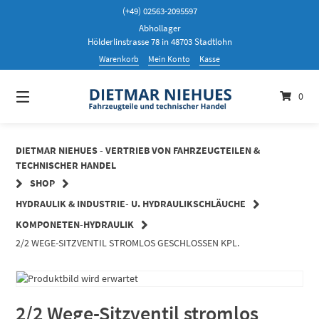
Springen
(+49) 02563-2095597
Sie
Abhollager
zum
Hölderlinstrasse 78 in 48703 Stadtlohn
Inhalt
Warenkorb
Mein Konto
Kasse
0
DIETMAR NIEHUES - VERTRIEB VON FAHRZEUGTEILEN &
TECHNISCHER HANDEL
SHOP
HYDRAULIK & INDUSTRIE- U. HYDRAULIKSCHLÄUCHE
KOMPONETEN-HYDRAULIK
2/2 WEGE-SITZVENTIL STROMLOS GESCHLOSSEN KPL.
2/2 Wege-Sitzventil stromlos