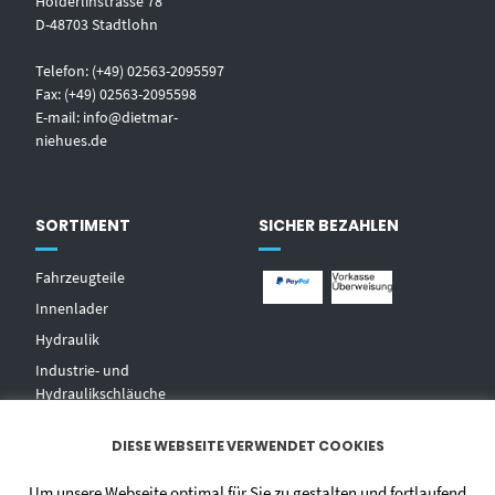
Hölderlinstrasse 78
D-48703 Stadtlohn
Telefon: (+49) 02563-2095597
Fax: (+49) 02563-2095598
E-mail:
info@dietmar-
niehues.de
SORTIMENT
SICHER BEZAHLEN
Fahrzeugteile
Innenlader
Hydraulik
Industrie- und
Hydraulikschläuche
T
echnischer Handel
DIESE WEBSEITE VERWENDET COOKIES
Zentralschmierungen
Hochdruckwaschgeräte und
Um unsere Webseite optimal für Sie zu gestalten und fortlaufend