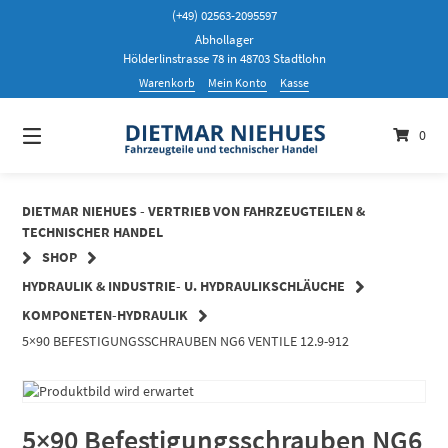
Springen
(+49) 02563-2095597
Sie
Abhollager
zum
Hölderlinstrasse 78 in 48703 Stadtlohn
Inhalt
Warenkorb
Mein Konto
Kasse
0
DIETMAR NIEHUES - VERTRIEB VON FAHRZEUGTEILEN &
TECHNISCHER HANDEL
SHOP
HYDRAULIK & INDUSTRIE- U. HYDRAULIKSCHLÄUCHE
KOMPONETEN-HYDRAULIK
5×90 BEFESTIGUNGSSCHRAUBEN NG6 VENTILE 12.9-912
5×90 Befestigungsschrauben NG6