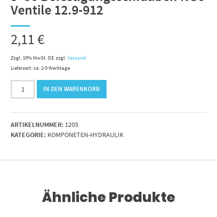
Ventile 12.9-912
2,11
€
Zzgl. 19% MwSt. DE
zzgl.
Versand
Lieferzeit: ca. 2-5 Werktage
5x90
IN DEN WARENKORB
Befestigungsschrauben
NG6
Ventile
ARTIKELNUMMER:
1205
12.9-
KATEGORIE:
KOMPONETEN-HYDRAULIK
912
Menge
Ähnliche Produkte