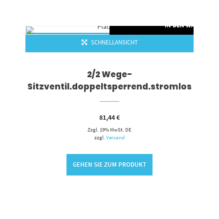
RENKORB
IN DEN WARENKO
SCHNELLANSICHT
2/2 Wege-
Sitzventil.doppeltsperrend.stromlos
81,44
€
Zzgl. 19% MwSt. DE
zzgl.
Versand
GEHEN SIE ZUM PRODUKT