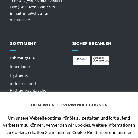
Telefon: (+49) 02563-2095597
Fax: (+49) 02563-2095598
E-mail:
info@dietmar-
niehues.de
SORTIMENT
SICHER BEZAHLEN
Fahrzeugteile
Innenlader
Hydraulik
Industrie- und
Hydraulikschläuche
T
echnischer Handel
DIESE WEBSEITE VERWENDET COOKIES
Zentralschmierungen
Hochdruckwaschgeräte und
Um unsere Webseite optimal für Sie zu gestalten und fortlaufend
Zubehör
verbessern zu können, verwenden wir Cookies. Weitere Informationen
zu Cookies erhalten Sie in unseren Cookie-Richtlinien und unserer