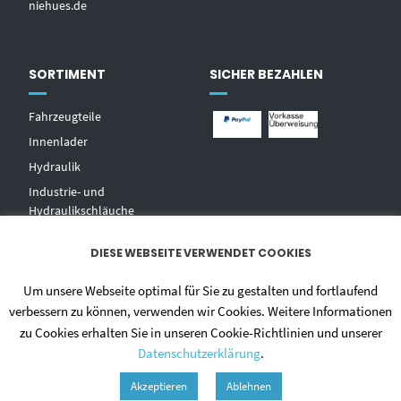
niehues.de
SORTIMENT
SICHER BEZAHLEN
Fahrzeugteile
Innenlader
Hydraulik
Industrie- und
Hydraulikschläuche
T
echnischer Handel
DIESE WEBSEITE VERWENDET COOKIES
Zentralschmierungen
Hochdruckwaschgeräte und
Um unsere Webseite optimal für Sie zu gestalten und fortlaufend
Zubehör
verbessern zu können, verwenden wir Cookies. Weitere Informationen
zu Cookies erhalten Sie in unseren Cookie-Richtlinien und unserer
Datenschutzerklärung
.
Akzeptieren
Ablehnen