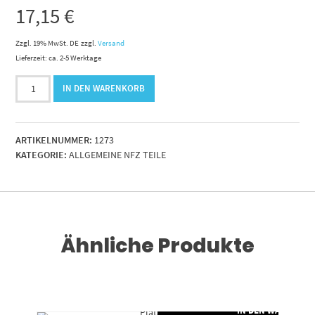
17,15
€
Zzgl. 19% MwSt. DE
zzgl.
Versand
Lieferzeit: ca. 2-5 Werktage
Achsmutter
IN DEN WARENKORB
10
to.
BPW-
ARTIKELNUMMER:
1273
ECO
KATEGORIE:
ALLGEMEINE NFZ TEILE
MVBST
Menge
Ähnliche Produkte
RENKORB
IN DEN WARENKO