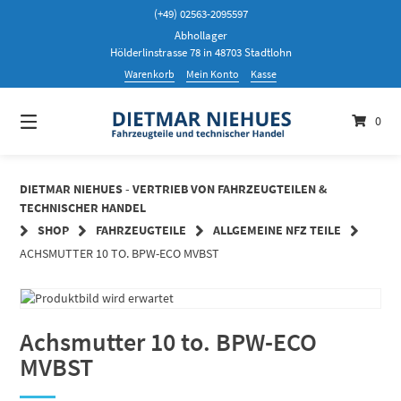
Springen
(+49) 02563-2095597
Sie
Abhollager
zum
Hölderlinstrasse 78 in 48703 Stadtlohn
Inhalt
Warenkorb
Mein Konto
Kasse
0
DIETMAR NIEHUES - VERTRIEB VON FAHRZEUGTEILEN &
TECHNISCHER HANDEL
SHOP
FAHRZEUGTEILE
ALLGEMEINE NFZ TEILE
ACHSMUTTER 10 TO. BPW-ECO MVBST
Achsmutter 10 to. BPW-ECO
MVBST