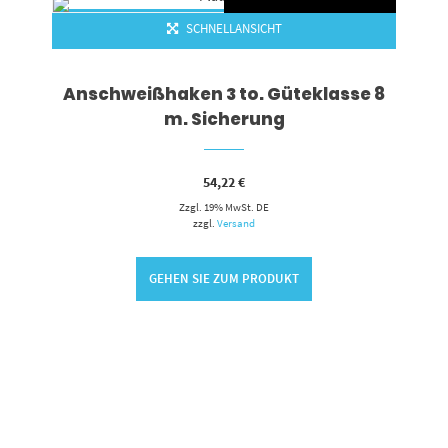
SCHNELLANSICHT
Anschweißhaken 3 to. Güteklasse 8
m. Sicherung
54,22
€
Zzgl. 19% MwSt. DE
zzgl.
Versand
GEHEN SIE ZUM PRODUKT