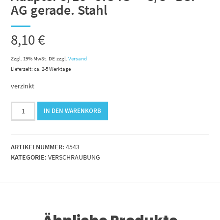
AG gerade. Stahl
8,10
€
Zzgl. 19% MwSt. DE
zzgl.
Versand
Lieferzeit: ca. 2-5 Werktage
verzinkt
Adapter
IN DEN WARENKORB
9/16"
JIC-
IG
ARTIKELNUMMER:
4543
-
KATEGORIE:
VERSCHRAUBUNG
-
3/8"
BSP-
AG
gerade.
Stahl
Menge