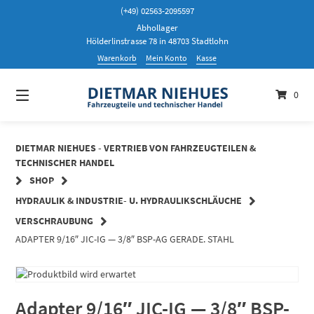
Springen
(+49) 02563-2095597
Sie
Abhollager
zum
Hölderlinstrasse 78 in 48703 Stadtlohn
Inhalt
Warenkorb
Mein Konto
Kasse
0
DIETMAR NIEHUES - VERTRIEB VON FAHRZEUGTEILEN &
TECHNISCHER HANDEL
SHOP
HYDRAULIK & INDUSTRIE- U. HYDRAULIKSCHLÄUCHE
VERSCHRAUBUNG
ADAPTER 9/16″ JIC-IG — 3/8″ BSP-AG GERADE. STAHL
Adapter 9/16″ JIC-IG — 3/8″ BSP-