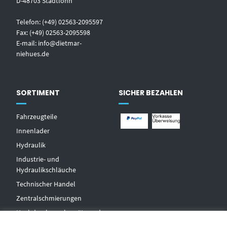
D-48703 Stadtlohn
Telefon: (+49) 02563-2095597
Fax: (+49) 02563-2095598
E-mail:
info@dietmar-
niehues.de
SORTIMENT
SICHER BEZAHLEN
Fahrzeugteile
Innenlader
Hydraulik
Industrie- und
Hydraulikschläuche
T
echnischer Handel
Zentralschmierungen
Hochdruckwaschgeräte und
Zubehör