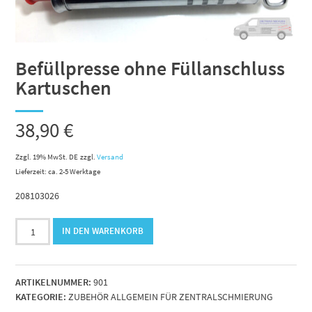
Befüllpresse ohne Füllanschluss
Kartuschen
38,90
€
Zzgl. 19% MwSt. DE
zzgl.
Versand
Lieferzeit: ca. 2-5 Werktage
208103026
Befüllpresse
IN DEN WARENKORB
ohne
Füllanschluss
Kartuschen
ARTIKELNUMMER:
901
Menge
KATEGORIE:
ZUBEHÖR ALLGEMEIN FÜR ZENTRALSCHMIERUNG