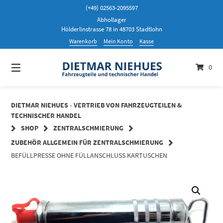
Springen
(+49) 02563-2095597
Sie
Abhollager
zum
Hölderlinstrasse 78 in 48703 Stadtlohn
Inhalt
Warenkorb
Mein Konto
Kasse
0
DIETMAR NIEHUES - VERTRIEB VON FAHRZEUGTEILEN &
TECHNISCHER HANDEL
SHOP
ZENTRALSCHMIERUNG
ZUBEHÖR ALLGEMEIN FÜR ZENTRALSCHMIERUNG
BEFÜLLPRESSE OHNE FÜLLANSCHLUSS KARTUSCHEN