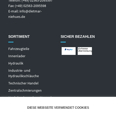
Telefon: (+49) 02563-2095597
Fax: (+49) 02563-2095598
E-mail:
info@dietmar-
niehues.de
SORTIMENT
SICHER BEZAHLEN
Fahrzeugteile
Innenlader
Hydraulik
Industrie- und
Hydraulikschläuche
T
echnischer Handel
Zentralschmierungen
Hochdruckwaschgeräte und
Zubehör
DIESE WEBSEITE VERWENDET COOKIES