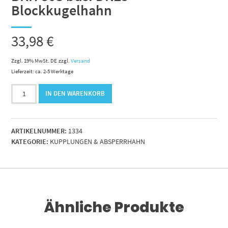
Blockkugelhahn
33,98
€
Zzgl. 19% MwSt. DE
zzgl.
Versand
Lieferzeit: ca. 2-5 Werktage
BKH
IN DEN WARENKORB
30S
bds.
DN25
ARTIKELNUMMER:
1334
Blockkugelhahn
KATEGORIE:
KUPPLUNGEN & ABSPERRHAHN
Menge
Ähnliche Produkte