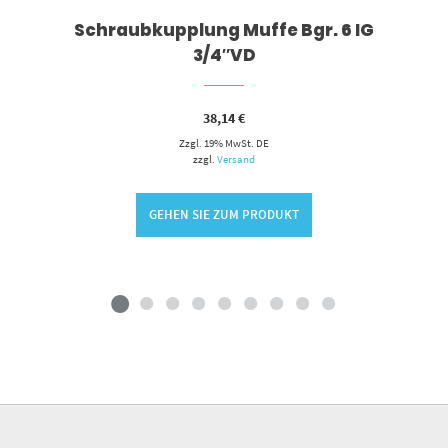
Schraubkupplung Muffe Bgr. 6 IG
3/4″VD
38,14
€
Zzgl. 19% MwSt. DE
zzgl.
Versand
GEHEN SIE ZUM PRODUKT