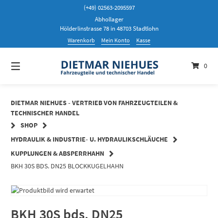
Springen
(+49) 02563-2095597
Sie
Abhollager
zum
Hölderlinstrasse 78 in 48703 Stadtlohn
Inhalt
Warenkorb
Mein Konto
Kasse
0
DIETMAR NIEHUES - VERTRIEB VON FAHRZEUGTEILEN &
TECHNISCHER HANDEL
SHOP
HYDRAULIK & INDUSTRIE- U. HYDRAULIKSCHLÄUCHE
KUPPLUNGEN & ABSPERRHAHN
BKH 30S BDS. DN25 BLOCKKUGELHAHN
BKH 30S bds. DN25