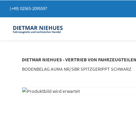
Springen
(+49) 02563-2095597
Sie
zum
Inhalt
DIETMAR NIEHUES - VERTRIEB VON FAHRZEUGTEILE
BODENBELAG AUMA NR/SBR SPITZGERIPPT SCHWARZ