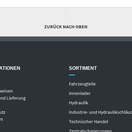
ZURÜCK NACH OBEN
ATIONEN
SORTIMENT
Fahrzeugteile
weisen
Innenlader
nd Lieferung
Hydraulik
utz
Industrie- und Hydraulikschläu
um
T
echnischer Handel
Zentralschmierungen