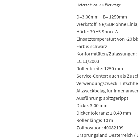
Lieferzeit: ca. 2-5 Werktage
D=3,00mm – B= 1250mm
Werkstoff: NR/SBR ohne Einla
Härte: 70 ±5 Shore A
Einsatztemperatur: von -20 bi
Farbe: schwarz
Konformitäten/Zulassungen: 
EC 11/2003
Rollenbreite: 1250 mm
Service-Center: auch als Zusch
Verwendungszweck: rutsch
Allzweckbelag für Innenanw
Ausführung: spitzgerippt
Dicke: 3.00 mm
Dickentoleranz: ± 0.40 mm
Rollenlänge: 10 m
Zollposition: 40082199
Ursprungsland Oesterreich / 