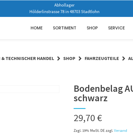
Abhollager
Hölderlinstrasse 78 in 48703 Stadtlohn
HOME
SORTIMENT
SHOP
SERVICE
N & TECHNISCHER HANDEL
SHOP
FAHRZEUGTEILE
A
Bodenbelag AU
schwarz
29,70
€
Zzgl. 19% MwSt. DE
zzgl.
Versand