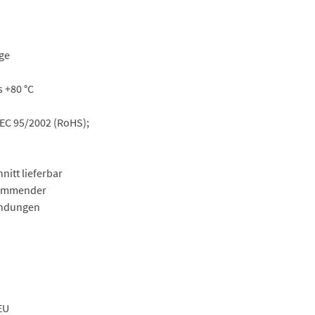
ge
s +80 °C
EC 95/2002 (RoHS);
nitt lieferbar
hemmender
endungen
EU