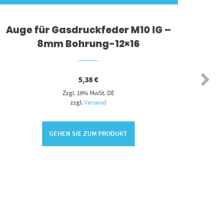
Auge für Gasdruckfeder M10 IG –
Ada
8mm Bohrung-12×16
5,38
€
Zzgl. 19% MwSt. DE
zzgl.
Versand
GEHEN SIE ZUM PRODUKT