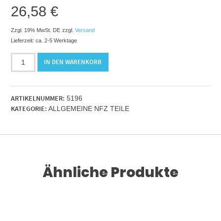
26,58
€
Zzgl. 19% MwSt. DE
zzgl.
Versand
Lieferzeit: ca. 2-5 Werktage
Bordwandverschluss
IN DEN WARENKORB
links
1Plus
EG
ARTIKELNUMMER:
5196
410
KATEGORIE:
ALLGEMEINE NFZ TEILE
Menge
Ähnliche Produkte
RENKORB