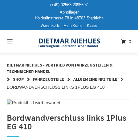
Springen
(+49) 02563-2095597
Sie
Abhollager
zum
Hölderlinstrasse 78 in 48703 Stadtlohn
Inhalt
Warenkorb
Mein Konto
Kasse
0
DIETMAR NIEHUES - VERTRIEB VON FAHRZEUGTEILEN &
TECHNISCHER HANDEL
SHOP
FAHRZEUGTEILE
ALLGEMEINE NFZ TEILE
BORDWANDVERSCHLUSS LINKS 1PLUS EG 410
Bordwandverschluss links 1Plus
EG 410