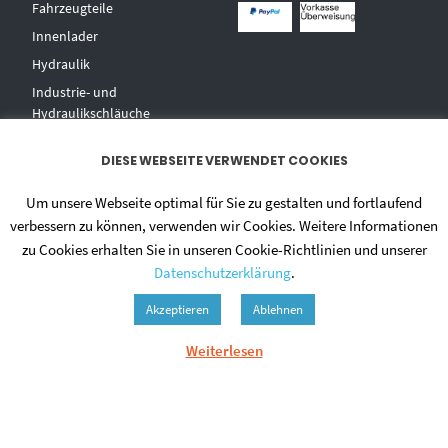
Fahrzeugteile
Innenlader
Hydraulik
Industrie- und
Hydraulikschläuche
T
echnischer Handel
DIESE WEBSEITE VERWENDET COOKIES
Zentralschmierungen
Hochdruckwaschgeräte und
Um unsere Webseite optimal für Sie zu gestalten und fortlaufend
Zubehör
verbessern zu können, verwenden wir Cookies. Weitere Informationen
zu Cookies erhalten Sie in unseren Cookie-Richtlinien und unserer
Datenschutzerklärung
.
Akzeptieren
Ablehnen
Weiterlesen
© 2020 - DIETMAR NIEHUES
ALLGEMEINE GESCHÄFTSBEDINGUNGEN
DATENSCHUTZERKLÄRUNG
ZAHLUNGSWEISEN
VERSAND & LIEFERUNG
WIDERRUF
IMPRESSUM