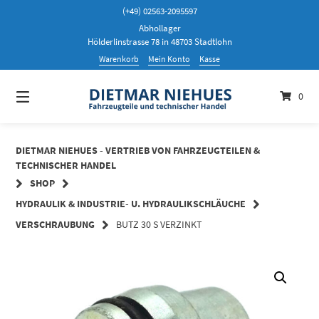
Springen
(+49) 02563-2095597
Sie
Abhollager
zum
Hölderlinstrasse 78 in 48703 Stadtlohn
Inhalt
Warenkorb
Mein Konto
Kasse
0
DIETMAR NIEHUES - VERTRIEB VON FAHRZEUGTEILEN &
TECHNISCHER HANDEL
SHOP
HYDRAULIK & INDUSTRIE- U. HYDRAULIKSCHLÄUCHE
VERSCHRAUBUNG
BUTZ 30 S VERZINKT