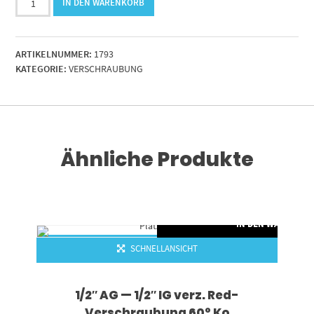
IN DEN WARENKORB
30
S
verzinkt
ARTIKELNUMMER:
1793
Menge
KATEGORIE:
VERSCHRAUBUNG
Ähnliche Produkte
IN DEN WARENKO
SCHNELLANSICHT
1/2″ AG — 1/2″ IG verz. Red-
Verschraubung 60° Ko