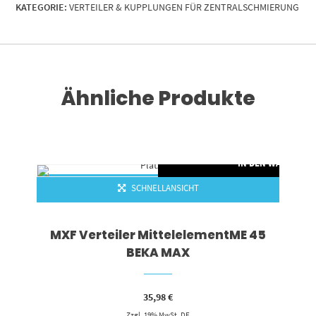
KATEGORIE:
VERTEILER & KUPPLUNGEN FÜR ZENTRALSCHMIERUNG
Ähnliche Produkte
RENKORB
IN DEN WARENKO
SCHNELLANSICHT
MXF Verteiler MittelelementME 45
BEKA MAX
35,98
€
Zzgl. 19% MwSt. DE