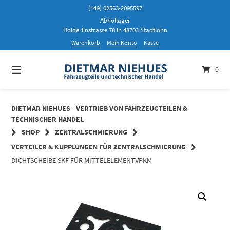
Springen
(+49) 02563-2095597
Sie
Abhollager
zum
Hölderlinstrasse 78 in 48703 Stadtlohn
Inhalt
Warenkorb
Mein Konto
Kasse
0
DIETMAR NIEHUES - VERTRIEB VON FAHRZEUGTEILEN &
TECHNISCHER HANDEL
SHOP
ZENTRALSCHMIERUNG
VERTEILER & KUPPLUNGEN FÜR ZENTRALSCHMIERUNG
DICHTSCHEIBE SKF FÜR MITTELELEMENTVPKM