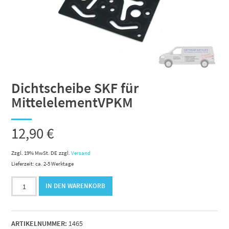
Dichtscheibe SKF für
MittelelementVPKM
12,90
€
Zzgl. 19% MwSt. DE
zzgl.
Versand
Lieferzeit: ca. 2-5 Werktage
Dichtscheibe
IN DEN WARENKORB
SKF
für
MittelelementVPKM
ARTIKELNUMMER:
1465
Menge