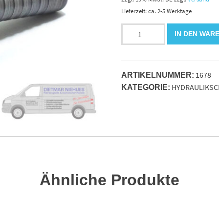
Lieferzeit: ca. 2-5 Werktage
Pressnippel
IN DEN WAR
DKOL
DN
2022L
1678
IG
ARTIKELNUMMER:
HYDRAULIKSC
verzinkt
KATEGORIE:
Menge
Ähnliche Produkte