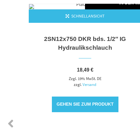
 DEN WARENKORB
IN DEN 
SCHNELLANSICHT
ds.12
2SN12x750 DKR bds. 1/2″ IG
Hydraulikschlauch
18,49
€
Zzgl. 19% MwSt. DE
zzgl.
Versand
GEHEN SIE ZUM PRODUKT