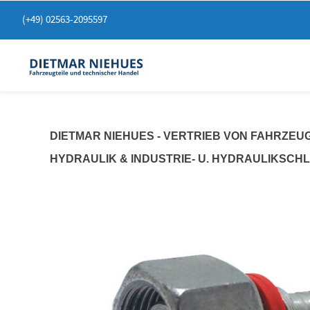
Springen
(+49) 02563-2095597
Sie
zum
Inhalt
DIETMAR NIEHUES - VERTRIEB VON FAHRZEU
HYDRAULIK & INDUSTRIE- U. HYDRAULIKSCH