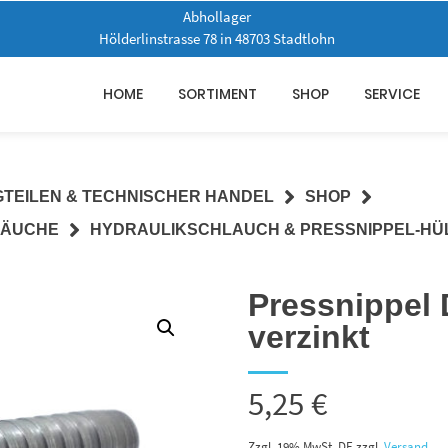
Abhollager
Hölderlinstrasse 78 in 48703 Stadtlohn
HOME
SORTIMENT
SHOP
SERVICE
GTEILEN & TECHNISCHER HANDEL
SHOP
LÄUCHE
HYDRAULIKSCHLAUCH & PRESSNIPPEL-HÜ
Pressnippel
verzinkt
5,25
€
Zzgl. 19% MwSt. DE
zzgl.
Versand