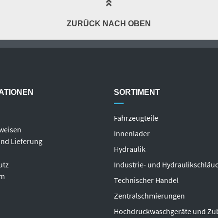
ZURÜCK NACH OBEN
ATIONEN
SORTIMENT
Fahrzeugteile
weisen
Innenlader
nd Lieferung
Hydraulik
utz
Industrie- und Hydraulikschläu
um
T
echnischer Handel
Zentralschmierungen
Hochdruckwaschgeräte und Zu