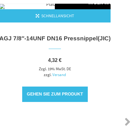
KORB
IN DEN WARENKORB
SCHNELLANSICHT
AGJ 7/8″-14UNF DN16 Pressnippel(JIC)
4,32
€
Zzgl. 19% MwSt. DE
zzgl.
Versand
GEHEN SIE ZUM PRODUKT