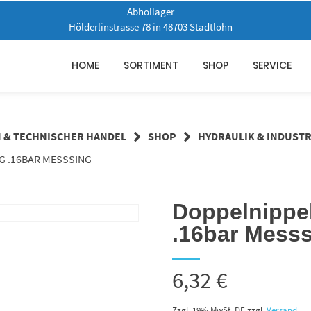
Abhollager
Hölderlinstrasse 78 in 48703 Stadtlohn
HOME
SORTIMENT
SHOP
SERVICE
N & TECHNISCHER HANDEL
SHOP
HYDRAULIK & INDUSTR
AG .16BAR MESSSING
Doppelnippel
.16bar Mess
6,32
€
Zzgl. 19% MwSt. DE
zzgl.
Versand