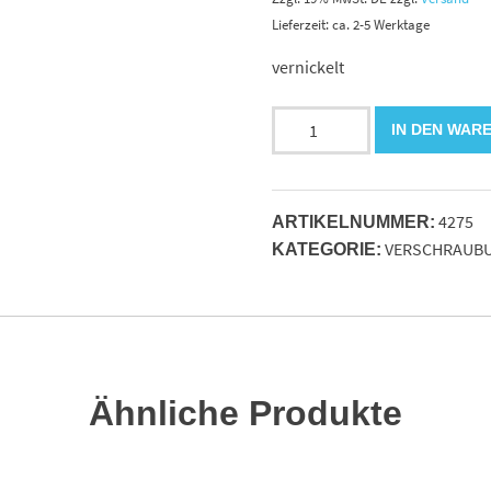
Lieferzeit: ca. 2-5 Werktage
vernickelt
Doppelnippel
IN DEN WAR
G
1
1/2"
4275
AG
ARTIKELNUMMER:
VERSCHRAUB
-
KATEGORIE:
1
AG
.16bar
Messsing
Menge
Ähnliche Produkte