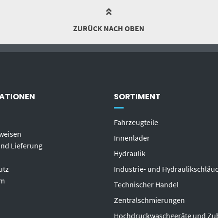
ZURÜCK NACH OBEN
ATIONEN
SORTIMENT
Fahrzeugteile
weisen
Innenlader
nd Lieferung
Hydraulik
utz
Industrie- und Hydraulikschläu
um
T
echnischer Handel
Zentralschmierungen
Hochdruckwaschgeräte und Zu