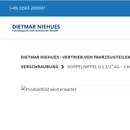
Springen
(+49) 02563-2095597
Sie
zum
Inhalt
DIETMAR NIEHUES - VERTRIEB VON FAHRZEUGTEILE
VERSCHRAUBUNG
DOPPELNIPPEL G 1 1/2″ AG – 1 