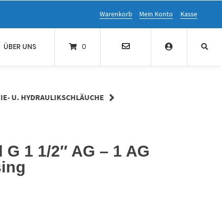
Warenkorb
Mein Konto
Kasse
ÜBER UNS
0
IE- U. HYDRAULIKSCHLÄUCHE
 G 1 1/2″ AG – 1 AG
sing