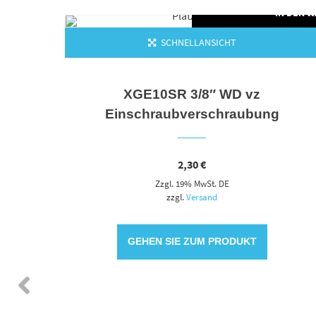
N DEN WARENKORB
IN DEN 
SCHNELLANSICHT
XGE10SR 3/8″ WD vz
Einschraubverschraubung
2,30
€
Zzgl. 19% MwSt. DE
zzgl.
Versand
GEHEN SIE ZUM PRODUKT