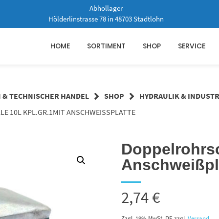
Abhollager
Hölderlinstrasse 78 in 48703 Stadtlohn
HOME
SORTIMENT
SHOP
SERVICE
N & TECHNISCHER HANDEL
SHOP
HYDRAULIK & INDUSTR
E 10L KPL.GR.1MIT ANSCHWEISSPLATTE
Doppelrohrsc
Anschweißpl
2,74
€
Zzgl. 19% MwSt. DE
zzgl.
Versand