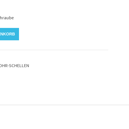
chraube
ENKORB
OHR-SCHELLEN