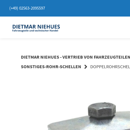
Springen
(+49) 02563-2095597
Sie
zum
Inhalt
DIETMAR NIEHUES - VERTRIEB VON FAHRZEUGTEILE
SONSTIGES-ROHR-SCHELLEN
DOPPELROHRSCHELL