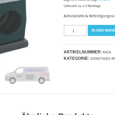
Lieferzeit: ca. 2-5 Werktage
&Deckplatte & Befestigungss
Doppelrohrschelle
IN DEN WAR
10L
kpl.Gr.1mit
Anschweißplatte
6414
Menge
ARTIKELNUMMER:
SONSTIGES-R
KATEGORIE: