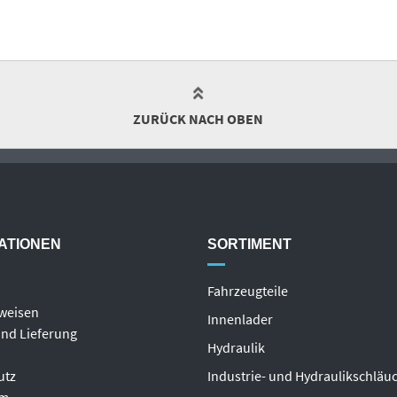
ZURÜCK NACH OBEN
ATIONEN
SORTIMENT
Fahrzeugteile
weisen
Innenlader
nd Lieferung
Hydraulik
utz
Industrie- und Hydraulikschläu
um