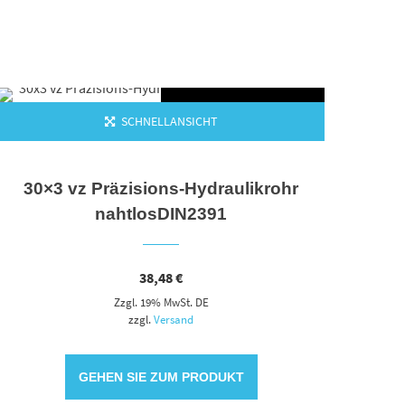
IN DEN WARENKORB
SCHNELLANSICHT
30×3 vz Präzisions-Hydraulikrohr
12L 
nahtlosDIN2391
38,48
€
Zzgl. 19% MwSt. DE
zzgl.
Versand
GEHEN SIE ZUM PRODUKT
ORB