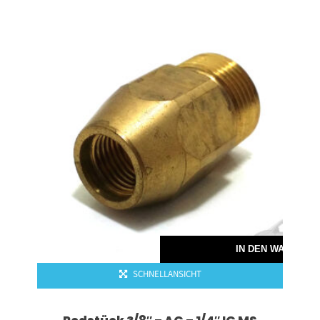
ARENKORB
IN DEN WARENKO
SCHNELLANSICHT