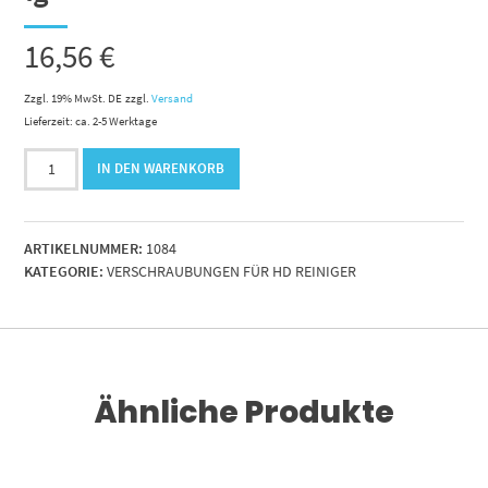
16,56
€
Zzgl. 19% MwSt. DE
zzgl.
Versand
Lieferzeit: ca. 2-5 Werktage
Drehgelenk
IN DEN WARENKORB
3/8"
messing
54mm
ARTIKELNUMMER:
1084
lg
KATEGORIE:
VERSCHRAUBUNGEN FÜR HD REINIGER
Menge
Ähnliche Produkte