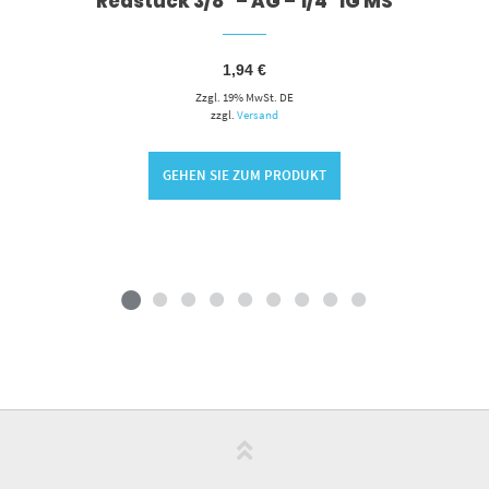
Redstück 3/8″ – AG – 1/4″ IG MS
1,94
€
Zzgl. 19% MwSt. DE
zzgl.
Versand
GEHEN SIE ZUM PRODUKT