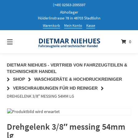
Springen
(+49) 02563-2095597
Sie
Abhollager
zum
Hölderlinstrasse 78 in 48703 Stadtlohn
Inhalt
Warenkorb
Mein Konto
Kasse
0
DIETMAR NIEHUES - VERTRIEB VON FAHRZEUGTEILEN &
TECHNISCHER HANDEL
SHOP
WASCHGERÄTE & HOCHDRUCKREINIGER
VERSCHRAUBUNGEN FÜR HD REINIGER
DREHGELENK 3/8″ MESSING 54MM LG
Drehgelenk 3/8″ messing 54mm
lg