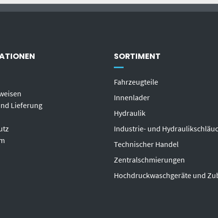
ATIONEN
SORTIMENT
Fahrzeugteile
weisen
Innenlader
nd Lieferung
Hydraulik
utz
Industrie- und Hydraulikschläu
um
T
echnischer Handel
Zentralschmierungen
Hochdruckwaschgeräte und Zu