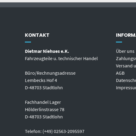
KONTAKT
INFORM
Dietmar Niehues e.K.
Über uns
Fahrzeugteile u. technischer Handel
Zahlungs
Versand u
Büro/Rechnungsadresse
AGB
Lembecks Hof 4
Datensch
D-48703 Stadtlohn
Impress
Fachhandel Lager
Hölderlinstrasse 78
D-48703 Stadtlohn
Telefon: (+49) 02563-2095597