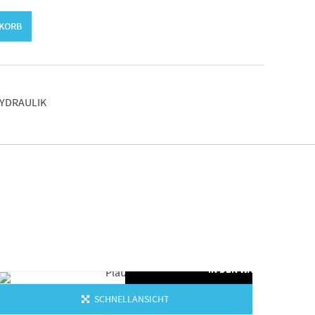
NKORB
YDRAULIK
ORB
IN DEN WARENKORB
SCHNELLANSICHT