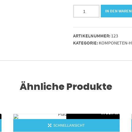
Druckschalter
IN DEN WARE
20-
240bar
7
ARTIKELNUMMER:
123
Menge
KATEGORIE:
KOMPONETEN-H
Ähnliche Produkte
WARENKORB
IN DEN WARENK
SCHNELLANSICHT