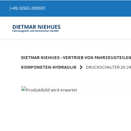
Springen
(+49) 02563-2095597
Sie
zum
Inhalt
DIETMAR NIEHUES - VERTRIEB VON FAHRZEUGTEILE
KOMPONETEN-HYDRAULIK
DRUCKSCHALTER 20-24