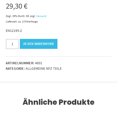
29,30
€
Zzgl. 19% MwSt. DE
zzgl.
Versand
Lieferzeit: ca. 2-5 Werktage
EN12195-2
Edelstahl-
IN DEN WARENKORB
Ratsche
AISI
304.50mm.LC
ARTIKELNUMMER:
4601
1500
KATEGORIE:
ALLGEMEINE NFZ TEILE
daN
Menge
Ähnliche Produkte