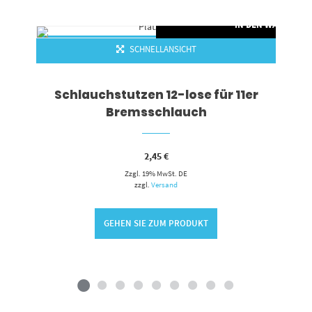
RENKORB
IN DEN WARENKO
SCHNELLANSICHT
Schlauchstutzen 12-lose für 11er
Bremsschlauch
2,45
€
Zzgl. 19% MwSt. DE
zzgl.
Versand
GEHEN SIE ZUM PRODUKT