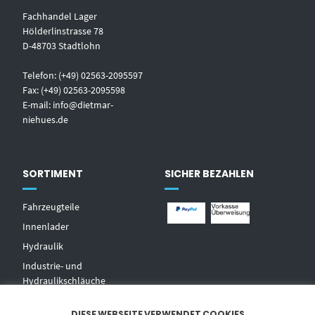
Fachhandel Lager
Hölderlinstrasse 78
D-48703 Stadtlohn
Telefon: (+49) 02563-2095597
Fax: (+49) 02563-2095598
E-mail:
info@dietmar-
niehues.de
SORTIMENT
SICHER BEZAHLEN
Fahrzeugteile
Innenlader
Hydraulik
Industrie- und
Hydraulikschläuche
T
echnischer Handel
DIESE WEBSEITE VERWENDET COOKIES