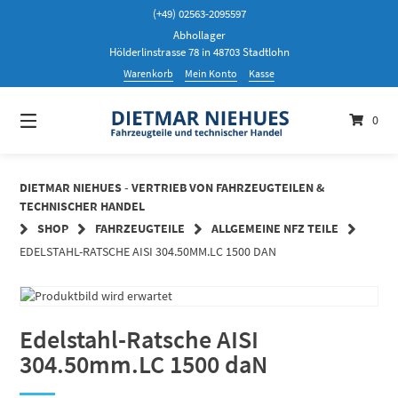
Springen
(+49) 02563-2095597
Sie
Abhollager
zum
Hölderlinstrasse 78 in 48703 Stadtlohn
Inhalt
Warenkorb
Mein Konto
Kasse
0
DIETMAR NIEHUES - VERTRIEB VON FAHRZEUGTEILEN &
TECHNISCHER HANDEL
SHOP
FAHRZEUGTEILE
ALLGEMEINE NFZ TEILE
EDELSTAHL-RATSCHE AISI 304.50MM.LC 1500 DAN
Edelstahl-Ratsche AISI
304.50mm.LC 1500 daN