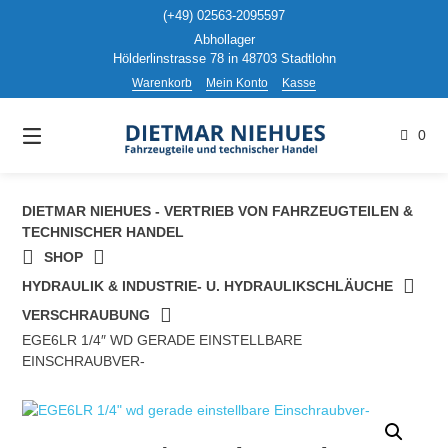
Springen
(+49) 02563-2095597
Sie
Abhollager
zum
Hölderlinstrasse 78 in 48703 Stadtlohn
Inhalt
Warenkorb
Mein Konto
Kasse
0
DIETMAR NIEHUES - VERTRIEB VON FAHRZEUGTEILEN &
TECHNISCHER HANDEL
SHOP
HYDRAULIK & INDUSTRIE- U. HYDRAULIKSCHLÄUCHE
VERSCHRAUBUNG
EGE6LR 1/4″ WD GERADE EINSTELLBARE
EINSCHRAUBVER-