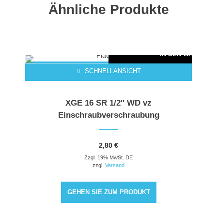
Ähnliche Produkte
ARENKORB
IN DEN WARENKO
SCHNELLANSICHT
XGE 16 SR 1/2″ WD vz
Einschraubverschraubung
2,80
€
Zzgl. 19% MwSt. DE
zzgl.
Versand
GEHEN SIE ZUM PRODUKT