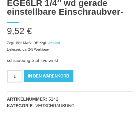
EGE6LR 1/4″ wd gerade
einstellbare Einschraubver-
9,52
€
Zzgl. 19% MwSt. DE
zzgl.
Versand
Lieferzeit: ca. 2-5 Werktage
schraubung,Stahl,verzinkt
EGE6LR
IN DEN WARENKORB
1/4"
wd
gerade
ARTIKELNUMMER:
5242
einstellbare
KATEGORIE:
VERSCHRAUBUNG
Einschraubver-
Menge