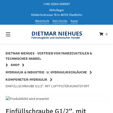
Springen
(+49) 02563-2095597
Sie
Abhollager
zum
Hölderlinstrasse 78 in 48703 Stadtlohn
Inhalt
Warenkorb
Mein Konto
Kasse
0
DIETMAR NIEHUES - VERTRIEB VON FAHRZEUGTEILEN &
TECHNISCHER HANDEL
SHOP
HYDRAULIK & INDUSTRIE- U. HYDRAULIKSCHLÄUCHE
KOMPONETEN-HYDRAULIK
EINFÜLLSCHRAUBE G1/2″. MIT LUFTFILTER.KUNSTSTOFF
Einfüllschraube G1/2″. mit