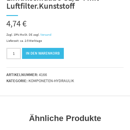
Luftfilter.Kunststoff
4,74
€
Zzgl. 19% MwSt. DE
zzgl.
Versand
Lieferzeit: ca. 2-5 Werktage
Einfüllschraube
IN DEN WARENKORB
G1/2".
mit
Luftfilter.Kunststoff
ARTIKELNUMMER:
4166
Menge
KATEGORIE:
KOMPONETEN-HYDRAULIK
Ähnliche Produkte