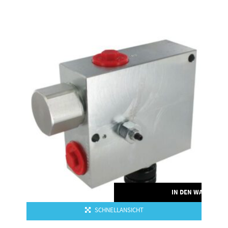
RENKORB
IN DEN WARENKO
SCHNELLANSICHT