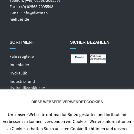
Telefon: (+49) 02563-2095597
Fax: (+49) 02563-2095598
E-mail:
info@dietmar-
niehues.de
SORTIMENT
SICHER BEZAHLEN
Fahrzeugteile
Innenlader
Hydraulik
Industrie- und
Hydraulikschläuche
T
echnischer Handel
DIESE WEBSEITE VERWENDET COOKIES
Zentralschmierungen
Hochdruckwaschgeräte und
Um unsere Webseite optimal für Sie zu gestalten und fortlaufend
Zubehör
verbessern zu können, verwenden wir Cookies. Weitere Informationen
zu Cookies erhalten Sie in unseren Cookie-Richtlinien und unserer