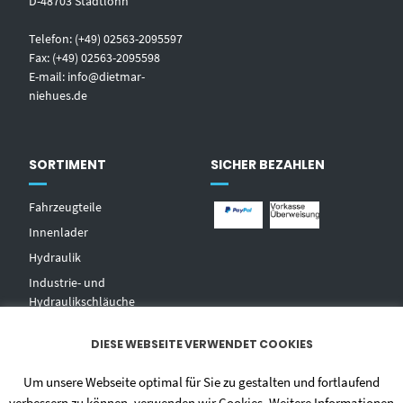
D-48703 Stadtlohn
Telefon: (+49) 02563-2095597
Fax: (+49) 02563-2095598
E-mail:
info@dietmar-
niehues.de
SORTIMENT
SICHER BEZAHLEN
Fahrzeugteile
Innenlader
Hydraulik
Industrie- und
Hydraulikschläuche
T
echnischer Handel
DIESE WEBSEITE VERWENDET COOKIES
Zentralschmierungen
Hochdruckwaschgeräte und
Um unsere Webseite optimal für Sie zu gestalten und fortlaufend
Zubehör
verbessern zu können, verwenden wir Cookies. Weitere Informationen