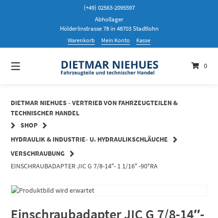
Springen
(+49) 02563-2095597
Sie
Abhollager
zum
Hölderlinstrasse 78 in 48703 Stadtlohn
Inhalt
Warenkorb
Mein Konto
Kasse
0
DIETMAR NIEHUES - VERTRIEB VON FAHRZEUGTEILEN &
TECHNISCHER HANDEL
SHOP
HYDRAULIK & INDUSTRIE- U. HYDRAULIKSCHLÄUCHE
VERSCHRAUBUNG
EINSCHRAUBADAPTER JIC G 7/8-14″- 1 1/16″ -90°RA
Einschraubadapter JIC G 7/8-14″-