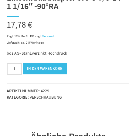
1 1/16″ -90°RA
17,78
€
Zzgl. 19% MwSt. DE
zzgl.
Versand
Lieferzeit: ca. 2-5 Werktage
bds.AG- Stahl.verzinkt Hochdruck
Einschraubadapter
IN DEN WARENKORB
JIC
G
7/8-
ARTIKELNUMMER:
4229
14"-
KATEGORIE:
VERSCHRAUBUNG
1
1/16"
-90°RA
Menge