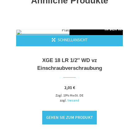
Ähnliche Produkte
RENKORB
IN DEN WARENKO
SCHNELLANSICHT
XGE 18 LR 1/2″ WD vz
Einschraubverschraubung
2,01
€
Zzgl. 19% MwSt. DE
zzgl.
Versand
GEHEN SIE ZUM PRODUKT