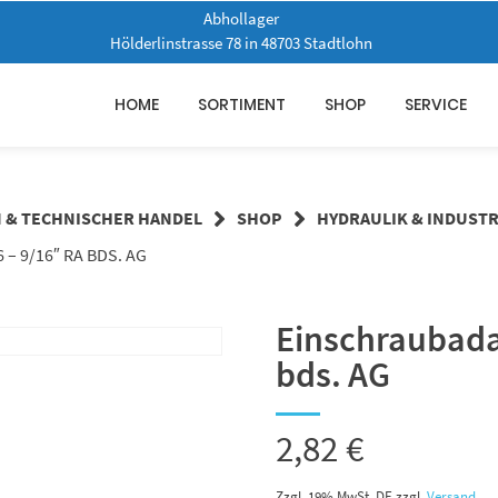
Abhollager
Hölderlinstrasse 78 in 48703 Stadtlohn
HOME
SORTIMENT
SHOP
SERVICE
N & TECHNISCHER HANDEL
SHOP
HYDRAULIK & INDUSTR
– 9/16″ RA BDS. AG
Einschraubadap
bds. AG
2,82
€
Zzgl. 19% MwSt. DE
zzgl.
Versand