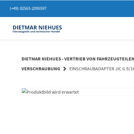
Springen
(+49) 02563-2095597
Sie
zum
Inhalt
DIETMAR NIEHUES - VERTRIEB VON FAHRZEUGTEILE
VERSCHRAUBUNG
EINSCHRAUBADAPTER JIC G 9/16 