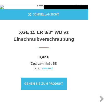
ORB
IN DEN WARENKORB
SCHNELLANSICHT
XGE 15 LR 3/8″ WD vz
Einschraubverschraubung
3,42
€
Zzgl. 19% MwSt. DE
zzgl.
Versand
GEHEN SIE ZUM PRODUKT