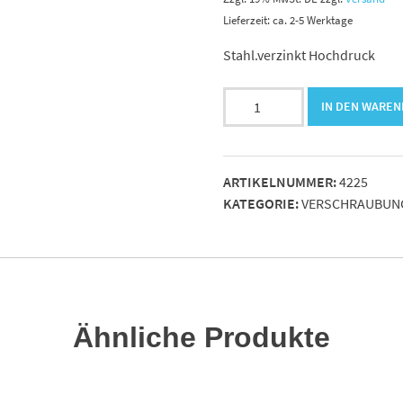
Lieferzeit: ca. 2-5 Werktage
Stahl.verzinkt Hochdruck
Einschraubadapter
IN DEN WARE
JIC
G
9/16
ARTIKELNUMMER:
4225
-
KATEGORIE:
VERSCHRAUBUN
9/16"
RA
bds.
AG
Menge
Ähnliche Produkte