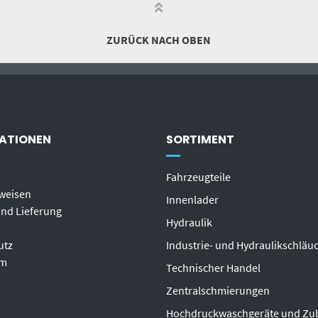
ZURÜCK NACH OBEN
ATIONEN
SORTIMENT
Fahrzeugteile
weisen
Innenlader
nd Lieferung
Hydraulik
utz
Industrie- und Hydraulikschläu
um
T
echnischer Handel
Zentralschmierungen
Hochdruckwaschgeräte und Zu