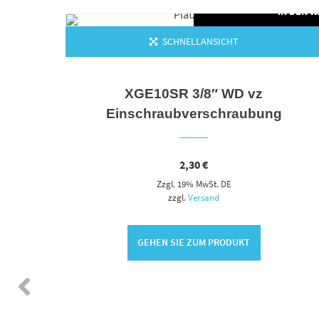
N DEN WARENKORB
IN DEN 
SCHNELLANSICHT
XGE10SR 3/8″ WD vz
Einschraubverschraubung
2,30
€
Zzgl. 19% MwSt. DE
zzgl.
Versand
GEHEN SIE ZUM PRODUKT