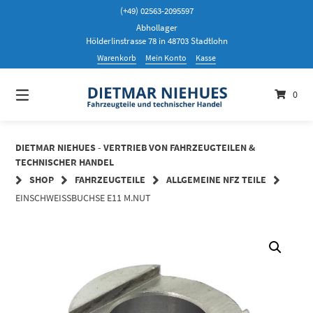
Springen
(+49) 02563-2095597
Sie
Abhollager
zum
Hölderlinstrasse 78 in 48703 Stadtlohn
Inhalt
Warenkorb
Mein Konto
Kasse
0
DIETMAR NIEHUES - VERTRIEB VON FAHRZEUGTEILEN &
TECHNISCHER HANDEL
SHOP
FAHRZEUGTEILE
ALLGEMEINE NFZ TEILE
EINSCHWEISSBUCHSE E11 M.NUT