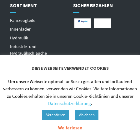
SORTIMENT
SICHER BEZAHLEN
Fahrzeugteile
Innenlader
Hydraulik
Industrie- und
Hydraulikschläuche
T
echnischer Handel
DIESE WEBSEITE VERWENDET COOKIES
Zentralschmierungen
Hochdruckwaschgeräte und
Um unsere Webseite optimal für Sie zu gestalten und fortlaufend
Zubehör
verbessern zu können, verwenden wir Cookies. Weitere Informationen
zu Cookies erhalten Sie in unseren Cookie-Richtlinien und unserer
Datenschutzerklärung
.
Akzeptieren
Ablehnen
Weiterlesen
© 2020 - DIETMAR NIEHUES