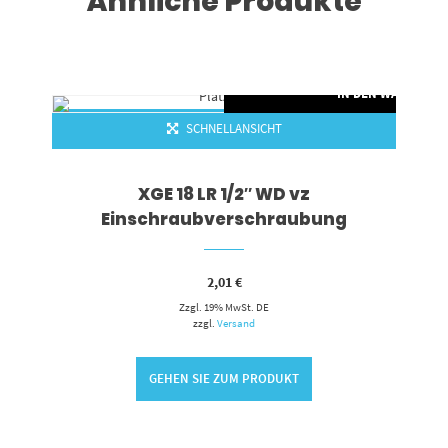
Ähnliche Produkte
RENKORB
IN DEN WARENKO
SCHNELLANSICHT
XGE 18 LR 1/2″ WD vz
Einschraubverschraubung
2,01
€
Zzgl. 19% MwSt. DE
zzgl.
Versand
GEHEN SIE ZUM PRODUKT