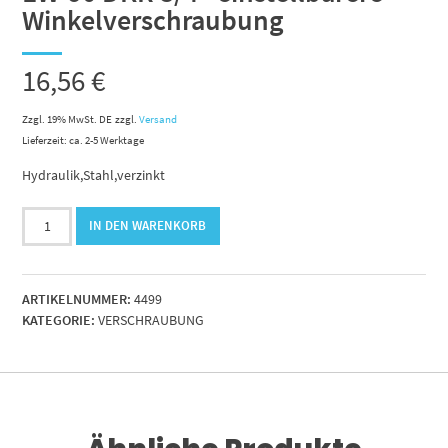
Winkelverschraubung
16,56
€
Zzgl. 19% MwSt. DE
zzgl.
Versand
Lieferzeit: ca. 2-5 Werktage
Hydraulik,Stahl,verzinkt
EW-
IN DEN WARENKORB
90
DKR
3/4"
ARTIKELNUMMER:
4499
einstellbarere
KATEGORIE:
VERSCHRAUBUNG
Winkelverschraubung
Menge