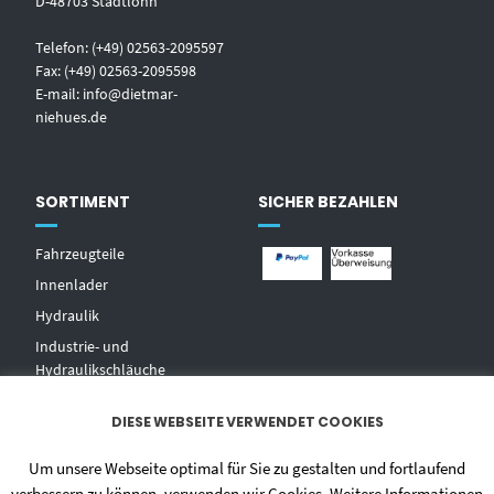
D-48703 Stadtlohn
Telefon: (+49) 02563-2095597
Fax: (+49) 02563-2095598
E-mail:
info@dietmar-
niehues.de
SORTIMENT
SICHER BEZAHLEN
Fahrzeugteile
Innenlader
Hydraulik
Industrie- und
Hydraulikschläuche
T
echnischer Handel
DIESE WEBSEITE VERWENDET COOKIES
Zentralschmierungen
Hochdruckwaschgeräte und
Um unsere Webseite optimal für Sie zu gestalten und fortlaufend
Zubehör
verbessern zu können, verwenden wir Cookies. Weitere Informationen