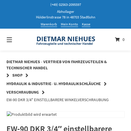
Springen
(+49) 02563-2095597
Sie
Abhollager
zum
Hölderlinstrasse 78 in 48703 Stadtlohn
Inhalt
Warenkorb
Mein Konto
Kasse
0
DIETMAR NIEHUES - VERTRIEB VON FAHRZEUGTEILEN &
TECHNISCHER HANDEL
SHOP
HYDRAULIK & INDUSTRIE- U. HYDRAULIKSCHLÄUCHE
VERSCHRAUBUNG
EW-90 DKR 3/4″ EINSTELLBARERE WINKELVERSCHRAUBUNG
EW-90 DKR 3/4″ einstellbarere