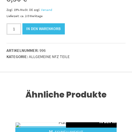
Zzgl. 19% MwSt. DE
zzgl.
Versand
Lieferzeit: ca. 2-5 Werktage
Federbolzen20x70
IN DEN WARENKORB
Standart
Menge
ARTIKELNUMMER:
996
KATEGORIE:
ALLGEMEINE NFZ TEILE
Ähnliche Produkte
RENKORB
IN DEN WARENKO