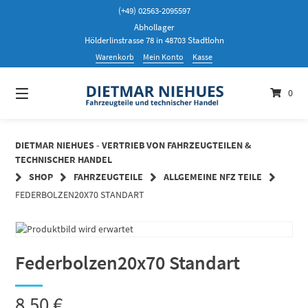
Springen
(+49) 02563-2095597
Sie
Abhollager
zum
Hölderlinstrasse 78 in 48703 Stadtlohn
Inhalt
Warenkorb
Mein Konto
Kasse
0
DIETMAR NIEHUES - VERTRIEB VON FAHRZEUGTEILEN &
TECHNISCHER HANDEL
SHOP
FAHRZEUGTEILE
ALLGEMEINE NFZ TEILE
FEDERBOLZEN20X70 STANDART
Federbolzen20x70 Standart
8,50
€