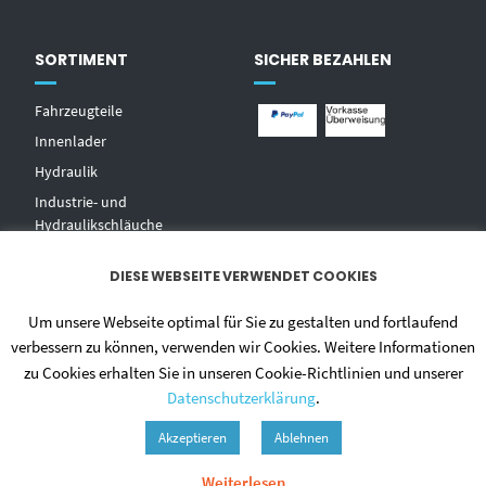
SORTIMENT
SICHER BEZAHLEN
Fahrzeugteile
Innenlader
Hydraulik
Industrie- und
Hydraulikschläuche
T
echnischer Handel
DIESE WEBSEITE VERWENDET COOKIES
Zentralschmierungen
Hochdruckwaschgeräte und
Um unsere Webseite optimal für Sie zu gestalten und fortlaufend
Zubehör
verbessern zu können, verwenden wir Cookies. Weitere Informationen
zu Cookies erhalten Sie in unseren Cookie-Richtlinien und unserer
Datenschutzerklärung
.
Akzeptieren
Ablehnen
Weiterlesen