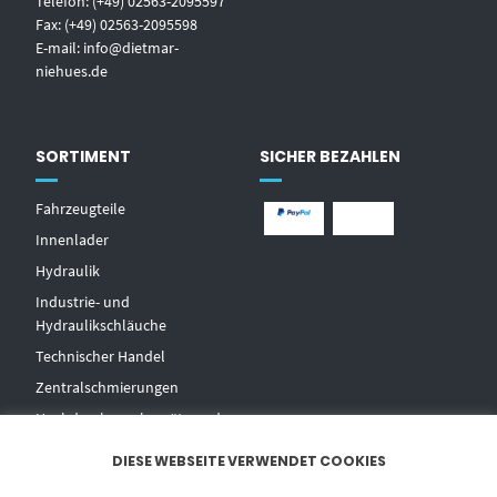
Telefon: (+49) 02563-2095597
Fax: (+49) 02563-2095598
E-mail:
info@dietmar-
niehues.de
SORTIMENT
SICHER BEZAHLEN
Fahrzeugteile
Innenlader
Hydraulik
Industrie- und
Hydraulikschläuche
T
echnischer Handel
Zentralschmierungen
Hochdruckwaschgeräte und
Zubehör
DIESE WEBSEITE VERWENDET COOKIES