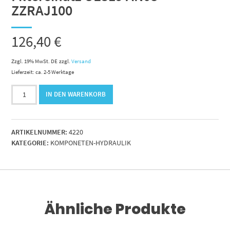
ZZRAJ100
126,40
€
Zzgl. 19% MwSt. DE
zzgl.
Versand
Lieferzeit: ca. 2-5 Werktage
Filtereinatz
IN DEN WARENKORB
UE319
AN08
ZZRAJ100
ARTIKELNUMMER:
4220
Menge
KATEGORIE:
KOMPONETEN-HYDRAULIK
Ähnliche Produkte