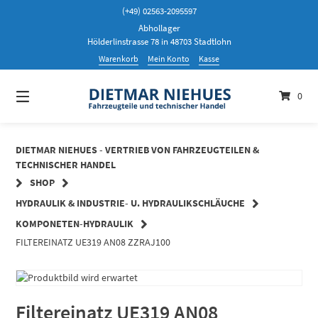
Springen
(+49) 02563-2095597
Sie
Abhollager
zum
Hölderlinstrasse 78 in 48703 Stadtlohn
Inhalt
Warenkorb
Mein Konto
Kasse
0
DIETMAR NIEHUES - VERTRIEB VON FAHRZEUGTEILEN &
TECHNISCHER HANDEL
SHOP
HYDRAULIK & INDUSTRIE- U. HYDRAULIKSCHLÄUCHE
KOMPONETEN-HYDRAULIK
FILTEREINATZ UE319 AN08 ZZRAJ100
Filtereinatz UE319 AN08