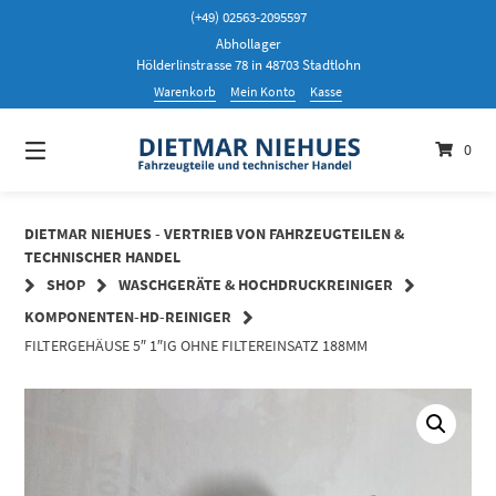
Springen
(+49) 02563-2095597
Sie
Abhollager
zum
Hölderlinstrasse 78 in 48703 Stadtlohn
Inhalt
Warenkorb
Mein Konto
Kasse
0
DIETMAR NIEHUES - VERTRIEB VON FAHRZEUGTEILEN &
TECHNISCHER HANDEL
SHOP
WASCHGERÄTE & HOCHDRUCKREINIGER
KOMPONENTEN-HD-REINIGER
FILTERGEHÄUSE 5″ 1″IG OHNE FILTEREINSATZ 188MM