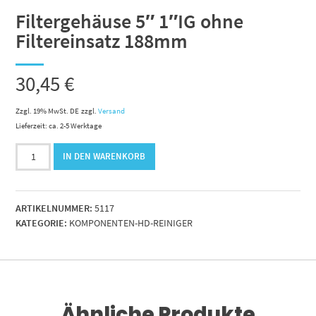
Filtergehäuse 5″ 1″IG ohne
Filtereinsatz 188mm
30,45
€
Zzgl. 19% MwSt. DE
zzgl.
Versand
Lieferzeit: ca. 2-5 Werktage
Filtergehäuse
IN DEN WARENKORB
5"
1"IG
ohne
ARTIKELNUMMER:
5117
Filtereinsatz
KATEGORIE:
KOMPONENTEN-HD-REINIGER
188mm
Menge
Ähnliche Produkte