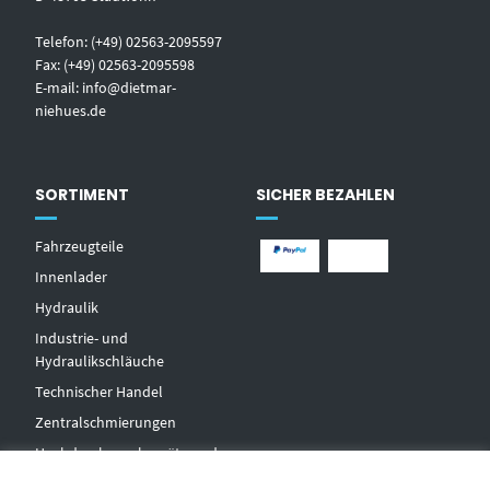
Telefon: (+49) 02563-2095597
Fax: (+49) 02563-2095598
E-mail:
info@dietmar-
niehues.de
SORTIMENT
SICHER BEZAHLEN
Fahrzeugteile
Innenlader
Hydraulik
Industrie- und
Hydraulikschläuche
T
echnischer Handel
Zentralschmierungen
Hochdruckwaschgeräte und
Zubehör