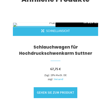
IN DEN WARENKO
SCHNELLANSICHT
Schlauchwagen für
Hochdruckschwenkarm Suttner
67,75
€
Zzgl. 19% MwSt. DE
zzgl.
Versand
GEHEN SIE ZUM PRODUKT
RENKORB