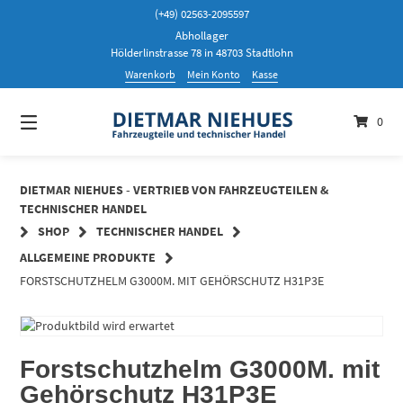
Springen
(+49) 02563-2095597
Sie
Abhollager
zum
Hölderlinstrasse 78 in 48703 Stadtlohn
Inhalt
Warenkorb
Mein Konto
Kasse
0
DIETMAR NIEHUES - VERTRIEB VON FAHRZEUGTEILEN &
TECHNISCHER HANDEL
SHOP
TECHNISCHER HANDEL
ALLGEMEINE PRODUKTE
FORSTSCHUTZHELM G3000M. MIT GEHÖRSCHUTZ H31P3E
Forstschutzhelm G3000M. mit
Gehörschutz H31P3E