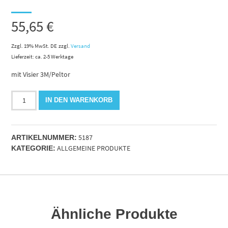
55,65
€
Zzgl. 19% MwSt. DE
zzgl.
Versand
Lieferzeit: ca. 2-5 Werktage
mit Visier 3M/Peltor
Forstschutzhelm
IN DEN WARENKORB
G3000M.
mit
Gehörschutz
5187
H31P3E
ARTIKELNUMMER:
ALLGEMEINE PRODUKTE
Menge
KATEGORIE:
Ähnliche Produkte