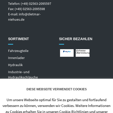
Telefon: (+49) 02563-2095597
Fax: (+49) 02563-2095598
E-mail:
info@dietmar-
niehues.de
SORTIMENT
SICHER BEZAHLEN
Fahrzeugteile
Innenlader
Hydraulik
Industrie- und
Hydraulikschläuche
T
echnischer Handel
DIESE WEBSEITE VERWENDET COOKIES
Zentralschmierungen
Hochdruckwaschgeräte und
Um unsere Webseite optimal für Sie zu gestalten und fortlaufend
Zubehör
verbessern zu können, verwenden wir Cookies. Weitere Informationen
zu Cookies erhalten Sie in unseren Cookie-Richtlinien und unserer