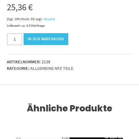
25,36
€
Zzgl. 19% MwSt. DE
zzgl.
Versand
Lieferzeit: ca. 2-5 Werktage
Gasdruckfeder
IN DEN WARENKORB
10/21
x
250
ARTIKELNUMMER:
2138
mm
KATEGORIE:
ALLGEMEINE NFZ TEILE
Hub
500
N
Standart
Menge
Ähnliche Produkte
RENKORB
IN DEN WARENKO