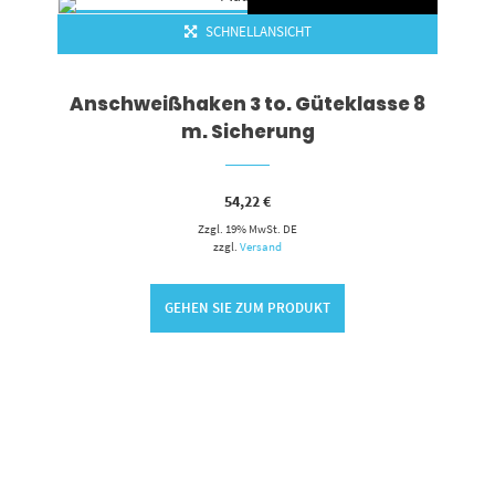
SCHNELLANSICHT
Anschweißhaken 3 to. Güteklasse 8
m. Sicherung
54,22
€
Zzgl. 19% MwSt. DE
zzgl.
Versand
GEHEN SIE ZUM PRODUKT