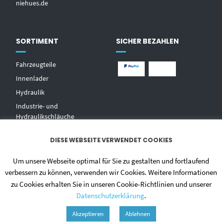
niehues.de
SORTIMENT
SICHER BEZAHLEN
Fahrzeugteile
Innenlader
Hydraulik
Industrie- und
Hydraulikschläuche
T
echnischer Handel
DIESE WEBSEITE VERWENDET COOKIES
Zentralschmierungen
Hochdruckwaschgeräte und
Um unsere Webseite optimal für Sie zu gestalten und fortlaufend
Zubehör
verbessern zu können, verwenden wir Cookies. Weitere Informationen
zu Cookies erhalten Sie in unseren Cookie-Richtlinien und unserer
Datenschutzerklärung
.
Akzeptieren
Ablehnen