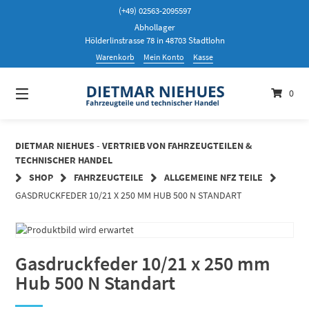
Springen
(+49) 02563-2095597
Sie
Abhollager
zum
Hölderlinstrasse 78 in 48703 Stadtlohn
Inhalt
Warenkorb
Mein Konto
Kasse
0
DIETMAR NIEHUES - VERTRIEB VON FAHRZEUGTEILEN &
TECHNISCHER HANDEL
SHOP
FAHRZEUGTEILE
ALLGEMEINE NFZ TEILE
GASDRUCKFEDER 10/21 X 250 MM HUB 500 N STANDART
Gasdruckfeder 10/21 x 250 mm
Hub 500 N Standart