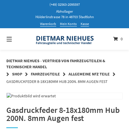
Springen
(+49) 02563-2095597
Sie
Abhollager
zum
Hölderlinstrasse 78 in 48703 Stadtlohn
Inhalt
Warenkorb
Mein Konto
Kasse
0
DIETMAR NIEHUES - VERTRIEB VON FAHRZEUGTEILEN &
TECHNISCHER HANDEL
SHOP
FAHRZEUGTEILE
ALLGEMEINE NFZ TEILE
GASDRUCKFEDER 8-18X180MM HUB 200N. 8MM AUGEN FEST
Gasdruckfeder 8-18x180mm Hub
200N. 8mm Augen fest