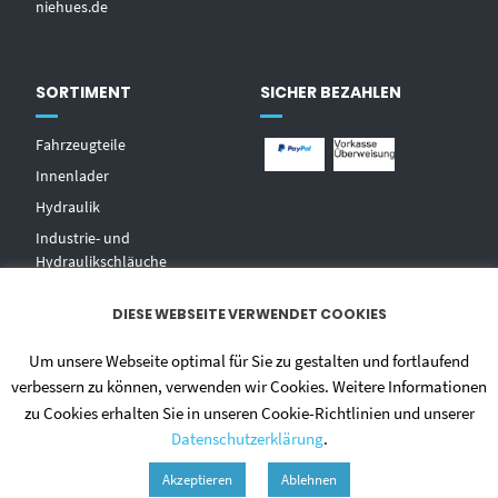
niehues.de
SORTIMENT
SICHER BEZAHLEN
Fahrzeugteile
Innenlader
Hydraulik
Industrie- und
Hydraulikschläuche
T
echnischer Handel
DIESE WEBSEITE VERWENDET COOKIES
Zentralschmierungen
Hochdruckwaschgeräte und
Um unsere Webseite optimal für Sie zu gestalten und fortlaufend
Zubehör
verbessern zu können, verwenden wir Cookies. Weitere Informationen
zu Cookies erhalten Sie in unseren Cookie-Richtlinien und unserer
Datenschutzerklärung
.
Akzeptieren
Ablehnen