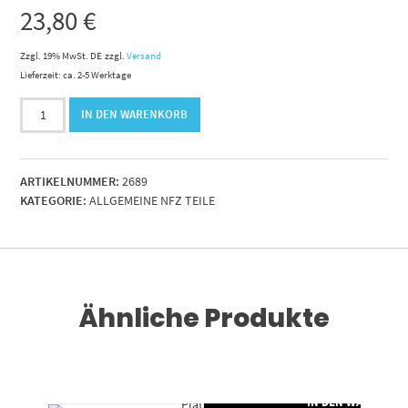
23,80
€
Zzgl. 19% MwSt. DE
zzgl.
Versand
Lieferzeit: ca. 2-5 Werktage
Gasdruckfeder
IN DEN WARENKORB
8-
18x180mm
Hub
ARTIKELNUMMER:
2689
200N.
KATEGORIE:
ALLGEMEINE NFZ TEILE
8mm
Augen
fest
Menge
Ähnliche Produkte
RENKORB
IN DEN WARENKO