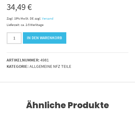
34,49
€
Zzgl. 19% MwSt. DE
zzgl.
Versand
Lieferzeit: ca. 2-5 Werktage
Gasdruckfeder
IN DEN WARENKORB
8/18x200mm
Hub
EBN=485mm
ARTIKELNUMMER:
4981
Kraft=400N
KATEGORIE:
ALLGEMEINE NFZ TEILE
Menge
Ähnliche Produkte
RENKORB