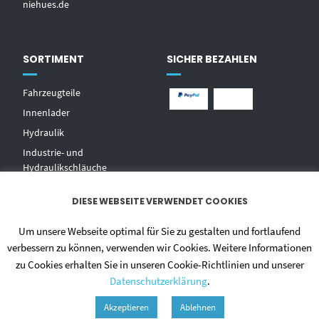
niehues.de
SORTIMENT
SICHER BEZAHLEN
Fahrzeugteile
Innenlader
Hydraulik
Industrie- und
Hydraulikschläuche
T
echnischer Handel
DIESE WEBSEITE VERWENDET COOKIES
Zentralschmierungen
Hochdruckwaschgeräte und
Um unsere Webseite optimal für Sie zu gestalten und fortlaufend
Zubehör
verbessern zu können, verwenden wir Cookies. Weitere Informationen
zu Cookies erhalten Sie in unseren Cookie-Richtlinien und unserer
Datenschutzerklärung
.
Akzeptieren
Ablehnen