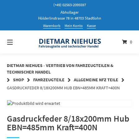
Springen
(+49) 02563-2095597
Sie
Abhollager
zum
Hölderlinstrasse 78 in 48703 Stadtlohn
Inhalt
Warenkorb
Mein Konto
Kasse
0
DIETMAR NIEHUES - VERTRIEB VON FAHRZEUGTEILEN &
TECHNISCHER HANDEL
SHOP
FAHRZEUGTEILE
ALLGEMEINE NFZ TEILE
GASDRUCKFEDER 8/18X200MM HUB EBN=485MM KRAFT=400N
Gasdruckfeder 8/18x200mm Hub
EBN=485mm Kraft=400N