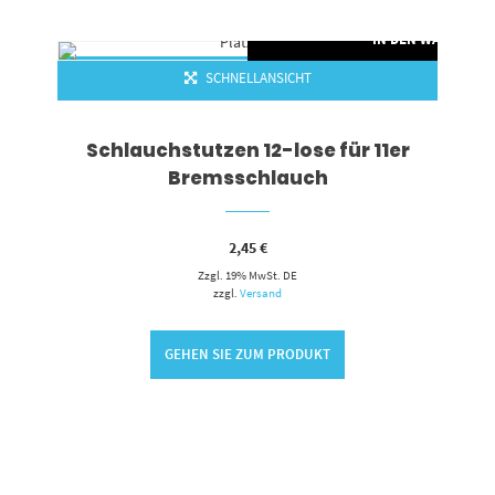
RENKORB
IN DEN WARENKO
SCHNELLANSICHT
Schlauchstutzen 12-lose für 11er
Bremsschlauch
2,45
€
Zzgl. 19% MwSt. DE
zzgl.
Versand
GEHEN SIE ZUM PRODUKT