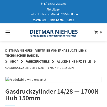
Springen
(+49) 02563-2095597
Sie
Abhollager
zum
Hölderlinstrasse 78 in 48703 Stadtlohn
Inhalt
Warenkorb
Mein Konto
Kasse
0
DIETMAR NIEHUES - VERTRIEB VON FAHRZEUGTEILEN &
TECHNISCHER HANDEL
SHOP
FAHRZEUGTEILE
ALLGEMEINE NFZ TEILE
GASDRUCKZYLINDER 14/28 — 1700N HUB 150MM
Gasdruckzylinder 14/28 — 1700N
Hub 150mm