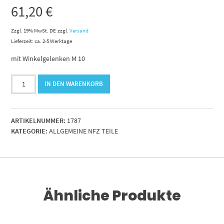
61,20
€
Zzgl. 19% MwSt. DE
zzgl.
Versand
Lieferzeit: ca. 2-5 Werktage
mit Winkelgelenken M 10
Gasdruckzylinder
IN DEN WARENKORB
14/28
-
-
ARTIKELNUMMER:
1787
-
KATEGORIE:
ALLGEMEINE NFZ TEILE
1700N
Hub
150mm
Menge
Ähnliche Produkte