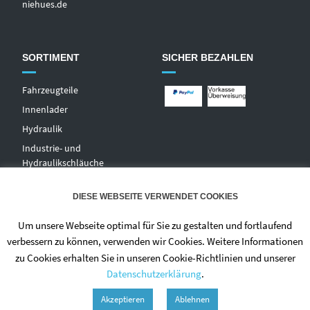
niehues.de
SORTIMENT
SICHER BEZAHLEN
Fahrzeugteile
Innenlader
Hydraulik
Industrie- und
Hydraulikschläuche
T
echnischer Handel
DIESE WEBSEITE VERWENDET COOKIES
Zentralschmierungen
Hochdruckwaschgeräte und
Um unsere Webseite optimal für Sie zu gestalten und fortlaufend
Zubehör
verbessern zu können, verwenden wir Cookies. Weitere Informationen
zu Cookies erhalten Sie in unseren Cookie-Richtlinien und unserer
Datenschutzerklärung
.
Akzeptieren
Ablehnen