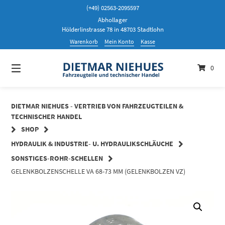
Springen
(+49) 02563-2095597
Sie
Abhollager
zum
Hölderlinstrasse 78 in 48703 Stadtlohn
Inhalt
Warenkorb
Mein Konto
Kasse
0
DIETMAR NIEHUES - VERTRIEB VON FAHRZEUGTEILEN &
TECHNISCHER HANDEL
SHOP
HYDRAULIK & INDUSTRIE- U. HYDRAULIKSCHLÄUCHE
SONSTIGES-ROHR-SCHELLEN
GELENKBOLZENSCHELLE VA 68-73 MM (GELENKBOLZEN VZ)