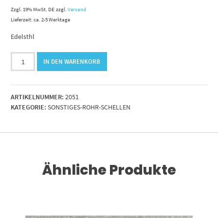
Zzgl. 19% MwSt. DE
zzgl.
Versand
Lieferzeit: ca. 2-5 Werktage
Edelsthl
Gelenkbolzenschelle
IN DEN WARENKORB
VA
68-
73
ARTIKELNUMMER:
2051
mm
KATEGORIE:
SONSTIGES-ROHR-SCHELLEN
(Gelenkbolzen
vz)
Menge
Ähnliche Produkte
RENKORB