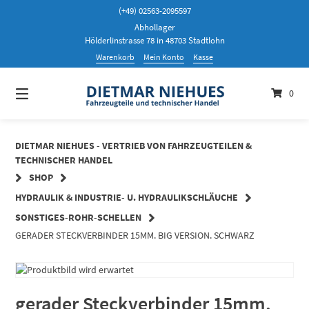
Springen
(+49) 02563-2095597
Sie
Abhollager
zum
Hölderlinstrasse 78 in 48703 Stadtlohn
Inhalt
Warenkorb
Mein Konto
Kasse
0
DIETMAR NIEHUES - VERTRIEB VON FAHRZEUGTEILEN &
TECHNISCHER HANDEL
SHOP
HYDRAULIK & INDUSTRIE- U. HYDRAULIKSCHLÄUCHE
SONSTIGES-ROHR-SCHELLEN
GERADER STECKVERBINDER 15MM. BIG VERSION. SCHWARZ
gerader Steckverbinder 15mm.