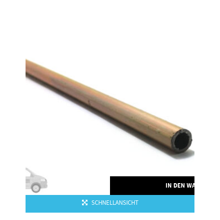
RENKORB
IN DEN WARENKO
SCHNELLANSICHT