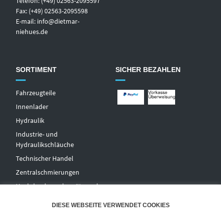
Telefon: (+49) 02563-2095597
Fax: (+49) 02563-2095598
E-mail:
info@dietmar-
niehues.de
SORTIMENT
SICHER BEZAHLEN
Fahrzeugteile
Innenlader
Hydraulik
Industrie- und
Hydraulikschläuche
T
echnischer Handel
Zentralschmierungen
Hochdruckwaschgeräte und
Zubehör
DIESE WEBSEITE VERWENDET COOKIES