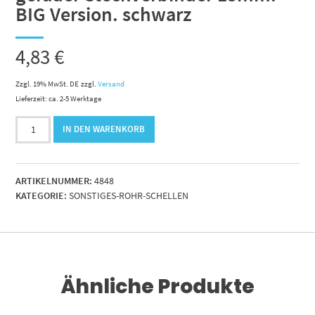
BIG Version. schwarz
4,83
€
Zzgl. 19% MwSt. DE
zzgl.
Versand
Lieferzeit: ca. 2-5 Werktage
gerader
IN DEN WARENKORB
Steckverbinder
15mm.
BIG
ARTIKELNUMMER:
4848
Version.
KATEGORIE:
SONSTIGES-ROHR-SCHELLEN
schwarz
Menge
Ähnliche Produkte