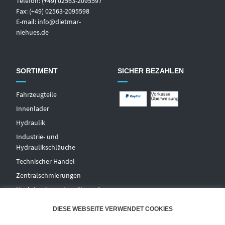
Telefon: (+49) 02563-2095597
Fax: (+49) 02563-2095598
E-mail:
info@dietmar-
niehues.de
SORTIMENT
SICHER BEZAHLEN
Fahrzeugteile
Innenlader
Hydraulik
Industrie- und
Hydraulikschläuche
T
echnischer Handel
Zentralschmierungen
Hochdruckwaschgeräte und
Zubehör
DIESE WEBSEITE VERWENDET COOKIES