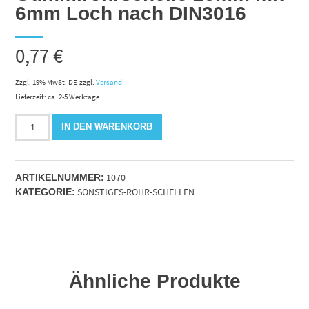
6mm Loch nach DIN3016
0,77
€
Zzgl. 19% MwSt. DE
zzgl.
Versand
Lieferzeit: ca. 2-5 Werktage
Gummirohrschelle
IN DEN WARENKORB
25mm
mit
6mm
1070
Loch
ARTIKELNUMMER:
SONSTIGES-ROHR-SCHELLEN
nach
KATEGORIE:
DIN3016
Menge
Ähnliche Produkte