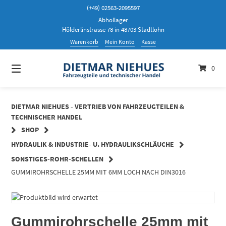
Springen
(+49) 02563-2095597
Sie
Abhollager
zum
Hölderlinstrasse 78 in 48703 Stadtlohn
Inhalt
Warenkorb
Mein Konto
Kasse
0
DIETMAR NIEHUES - VERTRIEB VON FAHRZEUGTEILEN &
TECHNISCHER HANDEL
SHOP
HYDRAULIK & INDUSTRIE- U. HYDRAULIKSCHLÄUCHE
SONSTIGES-ROHR-SCHELLEN
GUMMIROHRSCHELLE 25MM MIT 6MM LOCH NACH DIN3016
Gummirohrschelle 25mm mit