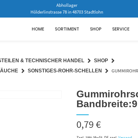
Abhollager
Hölderlinstrasse 78 in 48703 Stadtlohn
HOME
SORTIMENT
SHOP
SERVICE
GTEILEN & TECHNISCHER HANDEL
SHOP
GUMMIROHRS
LÄUCHE
SONSTIGES-ROHR-SCHELLEN
Gummirohrsc
Bandbreite:
0,79
€
Zzgl. 19% MwSt. DE
zzgl.
Versand