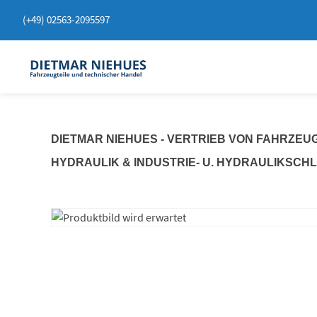
Springen
(+49) 02563-2095597
Sie
zum
Inhalt
DIETMAR NIEHUES - VERTRIEB VON FAHRZEU
HYDRAULIK & INDUSTRIE- U. HYDRAULIKSCH