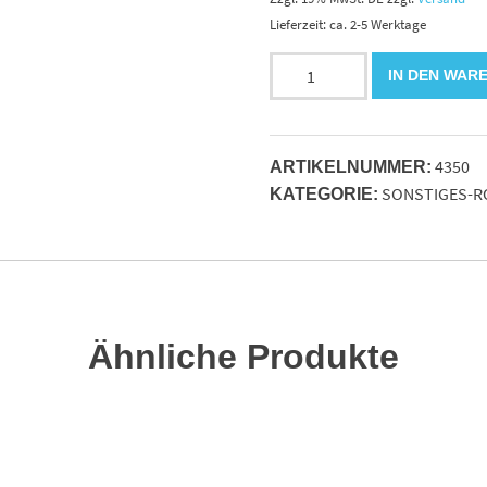
Lieferzeit: ca. 2-5 Werktage
Gummirohrschelle
IN DEN WAR
8mm
verzinkt.
Bandbreite:9mm
4350
Menge
ARTIKELNUMMER:
SONSTIGES-R
KATEGORIE:
Ähnliche Produkte