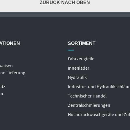
ZURÜCK NACH OBEN
ATIONEN
SORTIMENT
Fahrzeugteile
weisen
Innenlader
nd Lieferung
Hydraulik
utz
Industrie- und Hydraulikschläu
um
T
echnischer Handel
Zentralschmierungen
Hochdruckwaschgeräte und Zu