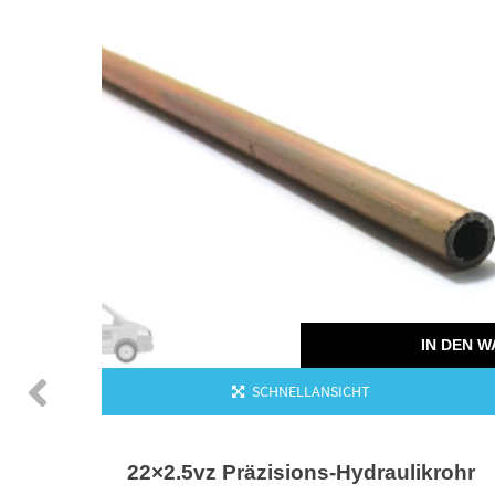
IN DEN 
SCHNELLANSICHT
22×2.5vz Präzisions-Hydraulikrohr