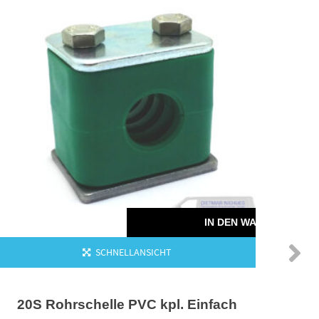
20
KORB
IN DEN WARENKORB
SCHNELLANSICHT
20S Rohrschelle PVC kpl. Einfach