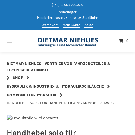
Springen
(+49) 02563-2095597
Sie
Abhollager
zum
Hölderlinstrasse 78 in 48703 Stadtlohn
Inhalt
Warenkorb
Mein Konto
Kasse
0
DIETMAR NIEHUES - VERTRIEB VON FAHRZEUGTEILEN &
TECHNISCHER HANDEL
SHOP
HYDRAULIK & INDUSTRIE- U. HYDRAULIKSCHLÄUCHE
KOMPONETEN-HYDRAULIK
HANDHEBEL SOLO FÜR HANDBETÄTIGUNG MONOBLOCKWEGE-
Handhebel solo für