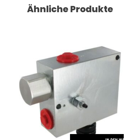
Ähnliche Produkte
RENKORB
IN DEN WARENKO