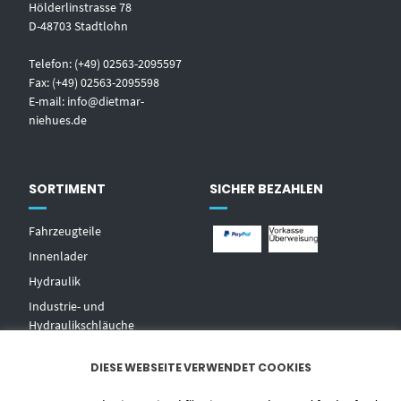
Hölderlinstrasse 78
D-48703 Stadtlohn
Telefon: (+49) 02563-2095597
Fax: (+49) 02563-2095598
E-mail:
info@dietmar-
niehues.de
SORTIMENT
SICHER BEZAHLEN
Fahrzeugteile
Innenlader
Hydraulik
Industrie- und
Hydraulikschläuche
T
echnischer Handel
DIESE WEBSEITE VERWENDET COOKIES
Zentralschmierungen
Hochdruckwaschgeräte und