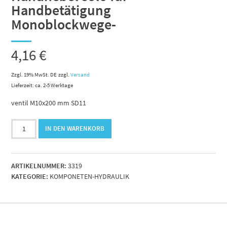
Handbetätigung
Monoblockwege-
4,16
€
Zzgl. 19% MwSt. DE
zzgl.
Versand
Lieferzeit: ca. 2-5 Werktage
ventil M10x200 mm SD11
Handhebel
IN DEN WARENKORB
solo
für
Handbetätigung
ARTIKELNUMMER:
3319
Monoblockwege-
KATEGORIE:
KOMPONETEN-HYDRAULIK
Menge