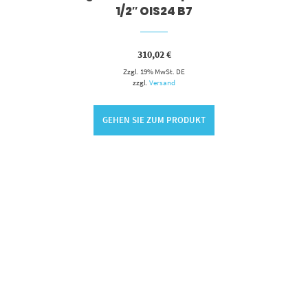
1/2″ OIS24 B7
310,02
€
Zzgl. 19% MwSt. DE
zzgl.
Versand
GEHEN SIE ZUM PRODUKT