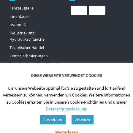
Fahrzeugteile
Innenlader
Hydraulik
Industrie- und
Hydraulikschläuche
T
echnischer Handel
Zentralschmierungen
Hochdruckwaschgeräte und
Zubehör
DIESE WEBSEITE VERWENDET COOKIES
Um unsere Webseite optimal für Sie zu gestalten und fortlaufend
verbessern zu können, verwenden wir Cookies. Weitere Informationen
zu Cookies erhalten Sie in unseren Cookie-Richtlinien und unserer
Datenschutzerklärung
.
© 2020 - DIETMAR NIEHUES
Akzeptieren
Ablehnen
ALLGEMEINE GESCHÄFTSBEDINGUNGEN
DATENSCHUTZERKLÄRUNG
Weiterlesen
ZAHLUNGSWEISEN
VERSAND & LIEFERUNG
WIDERRUF
IMPRESSUM