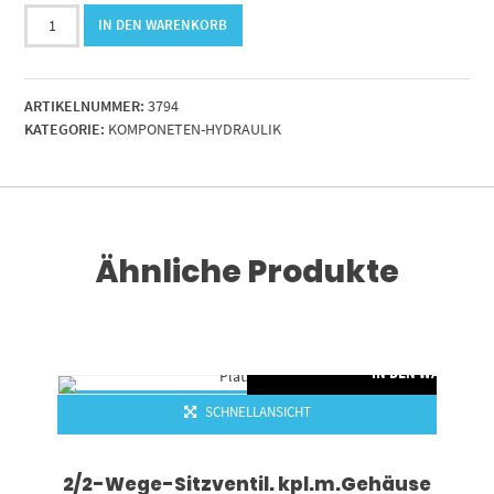
Hochdruckkupplung
IN DEN WARENKORB
Stecker
1/4"
NPT
ARTIKELNUMMER:
3794
für
KATEGORIE:
KOMPONETEN-HYDRAULIK
Rodcraft
Menge
Ähnliche Produkte
RENKORB
IN DEN WARENKO
SCHNELLANSICHT
2/2-Wege-Sitzventil. kpl.m.Gehäuse