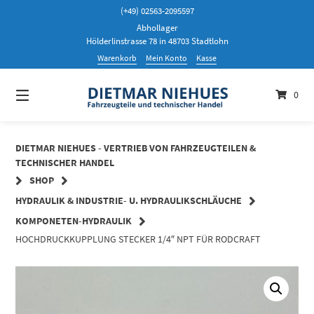
Springen
(+49) 02563-2095597
Sie
Abhollager
zum
Hölderlinstrasse 78 in 48703 Stadtlohn
Inhalt
Warenkorb
Mein Konto
Kasse
0
DIETMAR NIEHUES - VERTRIEB VON FAHRZEUGTEILEN &
TECHNISCHER HANDEL
SHOP
HYDRAULIK & INDUSTRIE- U. HYDRAULIKSCHLÄUCHE
KOMPONETEN-HYDRAULIK
HOCHDRUCKKUPPLUNG STECKER 1/4″ NPT FÜR RODCRAFT