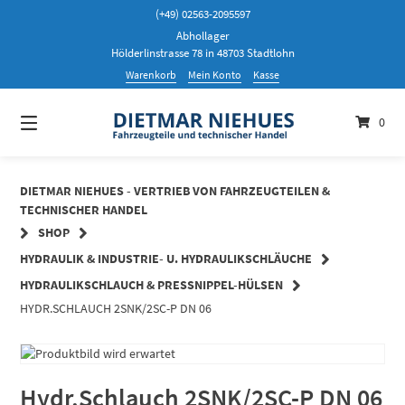
Springen
(+49) 02563-2095597
Sie
Abhollager
zum
Hölderlinstrasse 78 in 48703 Stadtlohn
Inhalt
Warenkorb
Mein Konto
Kasse
0
DIETMAR NIEHUES - VERTRIEB VON FAHRZEUGTEILEN &
TECHNISCHER HANDEL
SHOP
HYDRAULIK & INDUSTRIE- U. HYDRAULIKSCHLÄUCHE
HYDRAULIKSCHLAUCH & PRESSNIPPEL-HÜLSEN
HYDR.SCHLAUCH 2SNK/2SC-P DN 06
Hydr.Schlauch 2SNK/2SC-P DN 06