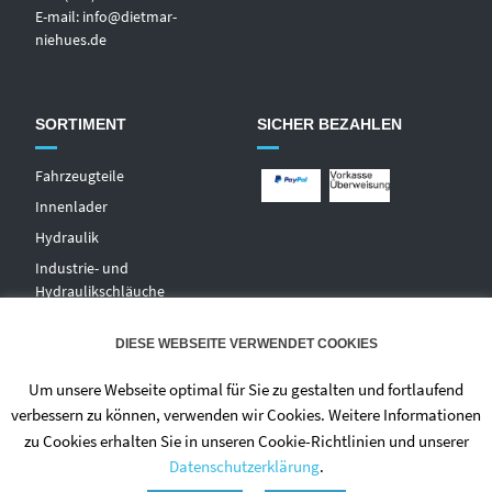
E-mail:
info@dietmar-
niehues.de
SORTIMENT
SICHER BEZAHLEN
Fahrzeugteile
Innenlader
Hydraulik
Industrie- und
Hydraulikschläuche
T
echnischer Handel
DIESE WEBSEITE VERWENDET COOKIES
Zentralschmierungen
Hochdruckwaschgeräte und
Um unsere Webseite optimal für Sie zu gestalten und fortlaufend
Zubehör
verbessern zu können, verwenden wir Cookies. Weitere Informationen
zu Cookies erhalten Sie in unseren Cookie-Richtlinien und unserer
Datenschutzerklärung
.