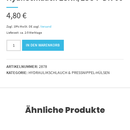
4,80
€
Zzgl. 19% MwSt. DE
zzgl.
Versand
Lieferzeit: ca. 2-5 Werktage
Hydr.Schlauch
IN DEN WARENKORB
2SNK/2SC-
P
DN
ARTIKELNUMMER:
2878
06
KATEGORIE:
HYDRAULIKSCHLAUCH & PRESSNIPPEL-HÜLSEN
Menge
Ähnliche Produkte