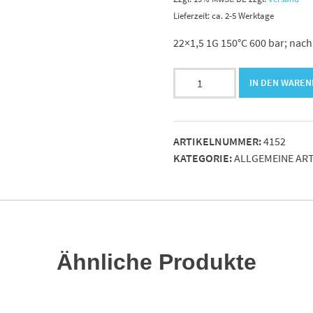
Lieferzeit: ca. 2-5 Werktage
22×1,5 1G 150°C 600 bar; nach
Hydr.Schlauch
IN DEN WARE
HW
2SN10
x
ARTIKELNUMMER:
4152
30000
KATEGORIE:
ALLGEMEINE ART
mm
lg
AGR3/8"
KAE
Menge
Ähnliche Produkte