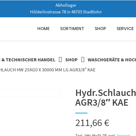
Abhollager
Hölderlinstrasse 78 in 48703 Stadtlohn
HOME
SORTIMENT
SHOP
SERVICE
N & TECHNISCHER HANDEL
SHOP
WASCHGERÄTE & HOC
LAUCH HW 2SN10 X 30000 MM LG AGR3/8″ KAE
Hydr.Schlauch
AGR3/8″ KAE
211,66
€
Zzgl. 19% MwSt. DE
zzgl.
Versand