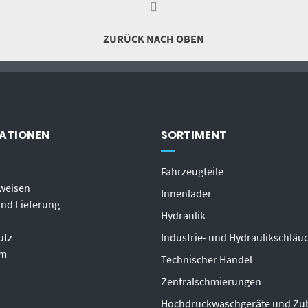
ZURÜCK NACH OBEN
ATIONEN
SORTIMENT
Fahrzeugteile
weisen
Innenlader
nd Lieferung
Hydraulik
utz
Industrie- und Hydraulikschläu
um
T
echnischer Handel
Zentralschmierungen
Hochdruckwaschgeräte und Zu