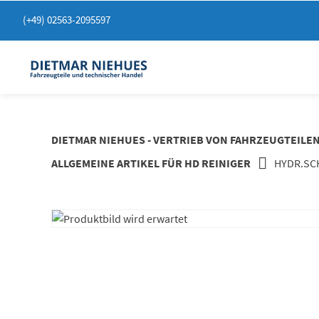
Springen
(+49) 02563-2095597
Sie
zum
Inhalt
DIETMAR NIEHUES - VERTRIEB VON FAHRZEUGTEILE
ALLGEMEINE ARTIKEL FÜR HD REINIGER
HYDR.SCH