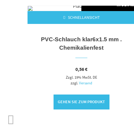
N DEN WARENKORB
IN DEN 
SCHNELLANSICHT
ser-
PVC-Schlauch klar6x1.5 mm .
Chemikalienfest
0,56
€
Zzgl. 19% MwSt. DE
zzgl.
Versand
GEHEN SIE ZUM PRODUKT