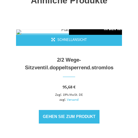
Ähnliche Produkte
RENKORB
IN DEN WARENKO
SCHNELLANSICHT
2/2 Wege-
Sitzventil.doppeltsperrend.stromlos
95,68
€
Zzgl. 19% MwSt. DE
zzgl.
Versand
GEHEN SIE ZUM PRODUKT