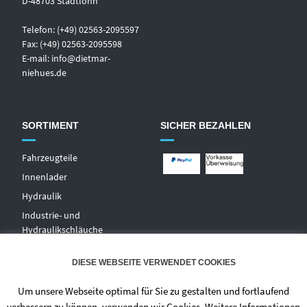
D-48703 Stadtlohn
Telefon: (+49) 02563-2095597
Fax: (+49) 02563-2095598
E-mail:
info@dietmar-
niehues.de
SORTIMENT
SICHER BEZAHLEN
Fahrzeugteile
Innenlader
Hydraulik
Industrie- und
Hydraulikschläuche
T
echnischer Handel
DIESE WEBSEITE VERWENDET COOKIES
Zentralschmierungen
Hochdruckwaschgeräte und
Um unsere Webseite optimal für Sie zu gestalten und fortlaufend
Zubehör
verbessern zu können, verwenden wir Cookies. Weitere Informationen