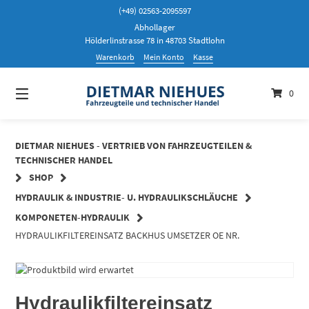
Springen
(+49) 02563-2095597
Sie
Abhollager
zum
Hölderlinstrasse 78 in 48703 Stadtlohn
Inhalt
Warenkorb
Mein Konto
Kasse
0
DIETMAR NIEHUES - VERTRIEB VON FAHRZEUGTEILEN &
TECHNISCHER HANDEL
SHOP
HYDRAULIK & INDUSTRIE- U. HYDRAULIKSCHLÄUCHE
KOMPONETEN-HYDRAULIK
HYDRAULIKFILTEREINSATZ BACKHUS UMSETZER OE NR.
Hydraulikfiltereinsatz