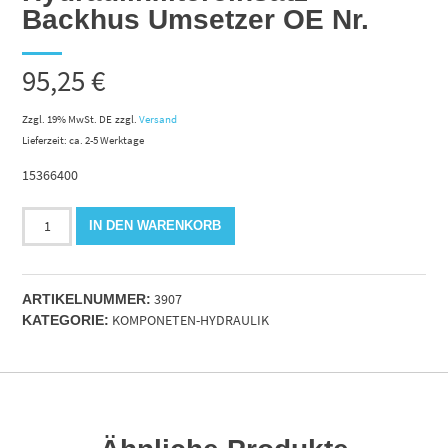
Backhus Umsetzer OE Nr.
95,25
€
Zzgl. 19% MwSt. DE
zzgl.
Versand
Lieferzeit: ca. 2-5 Werktage
15366400
Hydraulikfiltereinsatz
IN DEN WARENKORB
Backhus
Umsetzer
OE
3907
Nr.
ARTIKELNUMMER:
KOMPONETEN-HYDRAULIK
Menge
KATEGORIE: