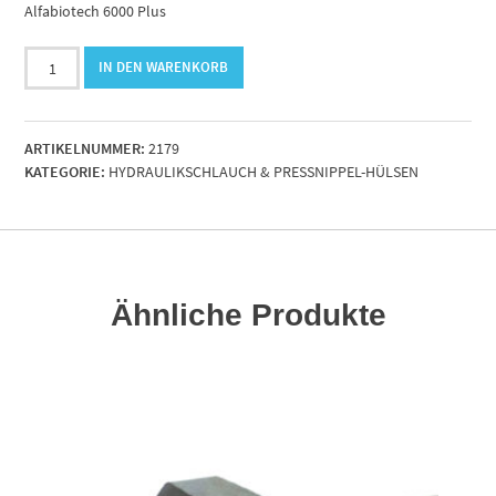
Alfabiotech 6000 Plus
Hydraulikschlauch
IN DEN WARENKORB
R15DN25
Premium.BD
425
ARTIKELNUMMER:
2179
bar
KATEGORIE:
HYDRAULIKSCHLAUCH & PRESSNIPPEL-HÜLSEN
Menge
Ähnliche Produkte
RENKORB