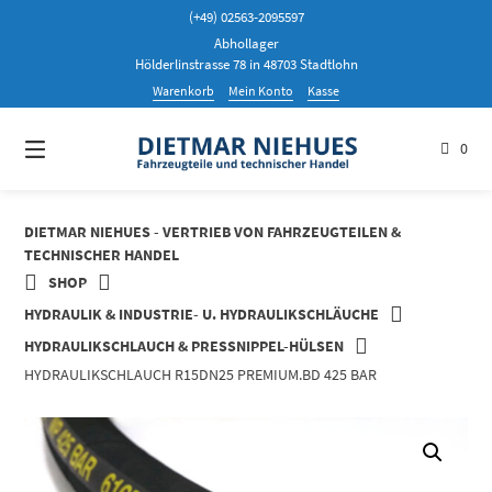
Springen
(+49) 02563-2095597
Sie
Abhollager
zum
Hölderlinstrasse 78 in 48703 Stadtlohn
Inhalt
Warenkorb
Mein Konto
Kasse
0
DIETMAR NIEHUES - VERTRIEB VON FAHRZEUGTEILEN &
TECHNISCHER HANDEL
SHOP
HYDRAULIK & INDUSTRIE- U. HYDRAULIKSCHLÄUCHE
HYDRAULIKSCHLAUCH & PRESSNIPPEL-HÜLSEN
HYDRAULIKSCHLAUCH R15DN25 PREMIUM.BD 425 BAR