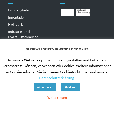
Fahrzeugteile
Innenlader
Hydraulik
Industrie- und
Hydraulikschläuche
T
echnischer Handel
DIESE WEBSEITE VERWENDET COOKIES
Zentralschmierungen
Hochdruckwaschgeräte und
Um unsere Webseite optimal für Sie zu gestalten und fortlaufend
Zubehör
verbessern zu können, verwenden wir Cookies. Weitere Informationen
zu Cookies erhalten Sie in unseren Cookie-Richtlinien und unserer
Datenschutzerklärung
.
Akzeptieren
Ablehnen
Weiterlesen
© 2020 - DIETMAR NIEHUES
ALLGEMEINE GESCHÄFTSBEDINGUNGEN
DATENSCHUTZERKLÄRUNG