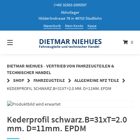
Springen
(+49) 02563-2095597
Sie
Abhollager
zum
Hölderlinstrasse 78 in 48703 Stadtlohn
Inhalt
Warenkorb
Mein Konto
Kasse
0
DIETMAR NIEHUES - VERTRIEB VON FAHRZEUGTEILEN &
TECHNISCHER HANDEL
SHOP
FAHRZEUGTEILE
ALLGEMEINE NFZ TEILE
KEDERPROFIL SCHWARZ.B=31XT=2.0 MM. D=11MM. EPDM
Kederprofil schwarz.B=31xT=2.0
mm. D=11mm. EPDM