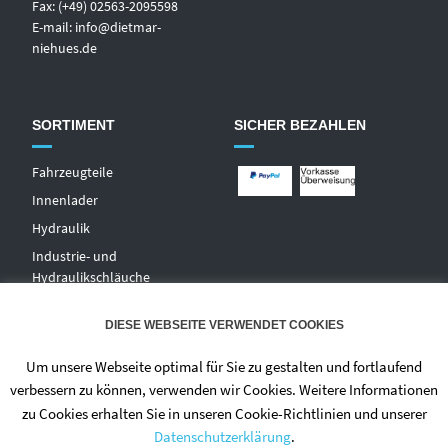
Fax: (+49) 02563-2095598
E-mail:
info@dietmar-
niehues.de
SORTIMENT
SICHER BEZAHLEN
Fahrzeugteile
Innenlader
Hydraulik
Industrie- und
Hydraulikschläuche
T
echnischer Handel
DIESE WEBSEITE VERWENDET COOKIES
Zentralschmierungen
Hochdruckwaschgeräte und
Um unsere Webseite optimal für Sie zu gestalten und fortlaufend
Zubehör
verbessern zu können, verwenden wir Cookies. Weitere Informationen
zu Cookies erhalten Sie in unseren Cookie-Richtlinien und unserer
Datenschutzerklärung
.