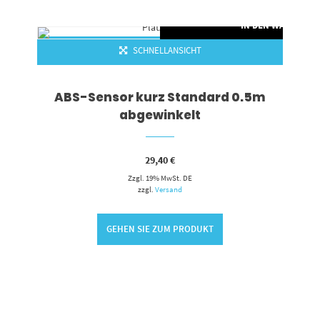
RENKORB
IN DEN WARENKO
SCHNELLANSICHT
ABS-Sensor kurz Standard 0.5m
abgewinkelt
29,40
€
Zzgl. 19% MwSt. DE
zzgl.
Versand
GEHEN SIE ZUM PRODUKT