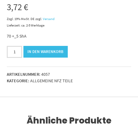
3,72
€
Zzgl. 19% MwSt. DE
zzgl.
Versand
Lieferzeit: ca. 2-5 Werktage
70 +_5 ShA
Kederprofil
IN DEN WARENKORB
schwarz.B=31xT=2.0
mm.
D=11mm.
ARTIKELNUMMER:
4057
EPDM
KATEGORIE:
ALLGEMEINE NFZ TEILE
Menge
Ähnliche Produkte