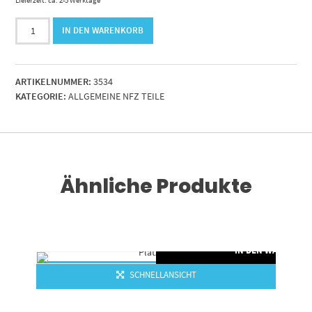
Kontermutter
IN DEN WARENKORB
M16x1.5
mit
O-
ARTIKELNUMMER:
3534
Ring
KATEGORIE:
ALLGEMEINE NFZ TEILE
Menge
Ähnliche Produkte
RENKORB
IN DEN WARENKO
SCHNELLANSICHT