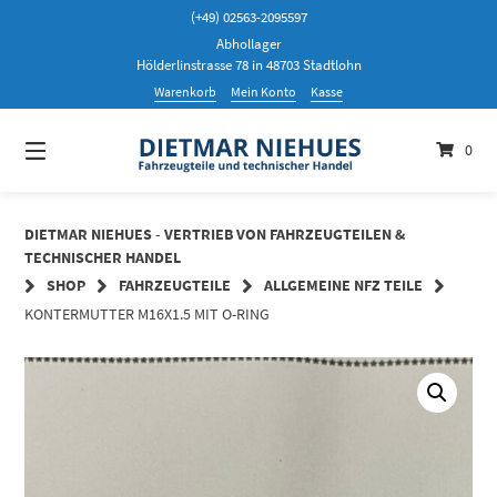
Springen
(+49) 02563-2095597
Sie
Abhollager
zum
Hölderlinstrasse 78 in 48703 Stadtlohn
Inhalt
Warenkorb
Mein Konto
Kasse
0
DIETMAR NIEHUES - VERTRIEB VON FAHRZEUGTEILEN &
TECHNISCHER HANDEL
SHOP
FAHRZEUGTEILE
ALLGEMEINE NFZ TEILE
KONTERMUTTER M16X1.5 MIT O-RING