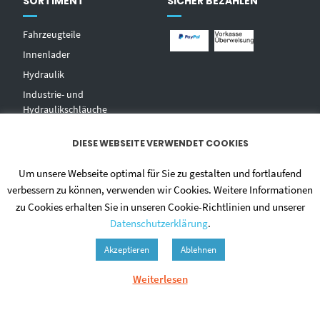
SORTIMENT
SICHER BEZAHLEN
Fahrzeugteile
Innenlader
Hydraulik
Industrie- und
Hydraulikschläuche
T
echnischer Handel
DIESE WEBSEITE VERWENDET COOKIES
Zentralschmierungen
Hochdruckwaschgeräte und
Um unsere Webseite optimal für Sie zu gestalten und fortlaufend
Zubehör
verbessern zu können, verwenden wir Cookies. Weitere Informationen
zu Cookies erhalten Sie in unseren Cookie-Richtlinien und unserer
Datenschutzerklärung
.
Akzeptieren
Ablehnen
Weiterlesen
© 2020 - DIETMAR NIEHUES
ALLGEMEINE GESCHÄFTSBEDINGUNGEN
DATENSCHUTZERKLÄRUNG