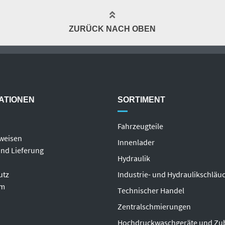
ZURÜCK NACH OBEN
ATIONEN
SORTIMENT
Fahrzeugteile
weisen
Innenlader
nd Lieferung
Hydraulik
utz
Industrie- und Hydraulikschläu
um
T
echnischer Handel
Zentralschmierungen
Hochdruckwaschgeräte und Zu