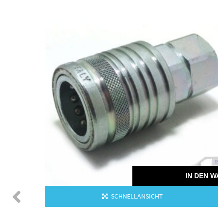
 DEN WARENKORB
tucci
IN DEN 
SCHNELLANSICHT