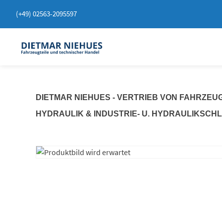
Springen
(+49) 02563-2095597
Sie
zum
Inhalt
DIETMAR NIEHUES - VERTRIEB VON FAHRZEU
HYDRAULIK & INDUSTRIE- U. HYDRAULIKSCH