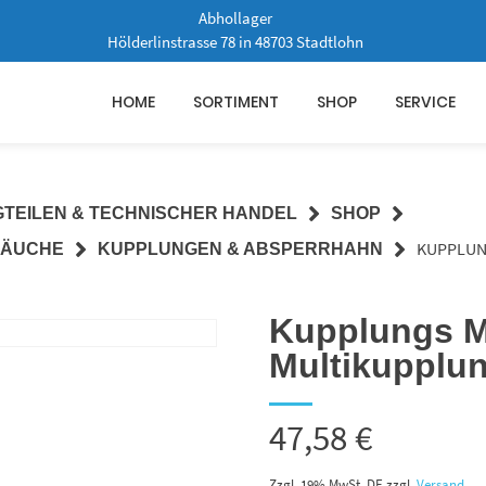
Abhollager
Hölderlinstrasse 78 in 48703 Stadtlohn
HOME
SORTIMENT
SHOP
SERVICE
GTEILEN & TECHNISCHER HANDEL
SHOP
KUPPLUN
LÄUCHE
KUPPLUNGEN & ABSPERRHAHN
Kupplungs Mu
Multikupplu
47,58
€
Zzgl. 19% MwSt. DE
zzgl.
Versand