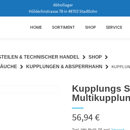
Abhollager
Hölderlinstrasse 78 in 48703 Stadtlohn
HOME
SORTIMENT
SHOP
SERVICE
GTEILEN & TECHNISCHER HANDEL
SHOP
KUPPLUN
LÄUCHE
KUPPLUNGEN & ABSPERRHAHN
Kupplungs St
Multikupplu
56,94
€
Zzgl. 19% MwSt. DE
zzgl.
Versand