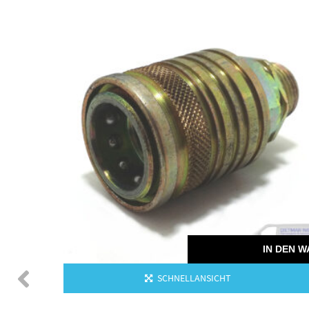
 DEN WARENKORB
hrung
IN DEN 
SCHNELLANSICHT