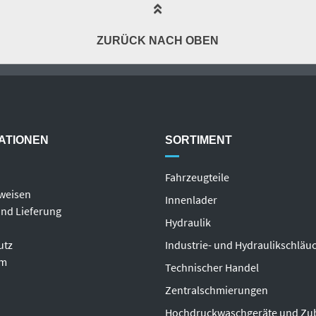
ZURÜCK NACH OBEN
ATIONEN
SORTIMENT
Fahrzeugteile
weisen
Innenlader
nd Lieferung
Hydraulik
utz
Industrie- und Hydraulikschläu
um
T
echnischer Handel
Zentralschmierungen
Hochdruckwaschgeräte und Zu