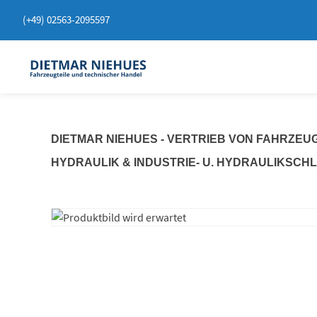
Springen
(+49) 02563-2095597
Sie
zum
Inhalt
DIETMAR NIEHUES - VERTRIEB VON FAHRZEU
HYDRAULIK & INDUSTRIE- U. HYDRAULIKSCH