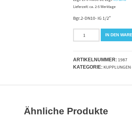
Lieferzeit: ca. 2-5 Werktage
Bgr.2-DN10- IG 1/2″
Kupplungs
IN DEN WAR
Stecker
für
Festhälfte
1987
-
ARTIKELNUMMER:
KUPPLUNGEN 
Multikupplung
KATEGORIE:
Menge
Ähnliche Produkte