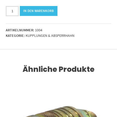
Kupplungsmuffe
IN DEN WARENKORB
1/2"
BSP
Bgr.2
ARTIKELNUMMER:
1004
leckölarm
KATEGORIE:
KUPPLUNGEN & ABSPERRHAHN
Menge
Ähnliche Produkte
RENKORB