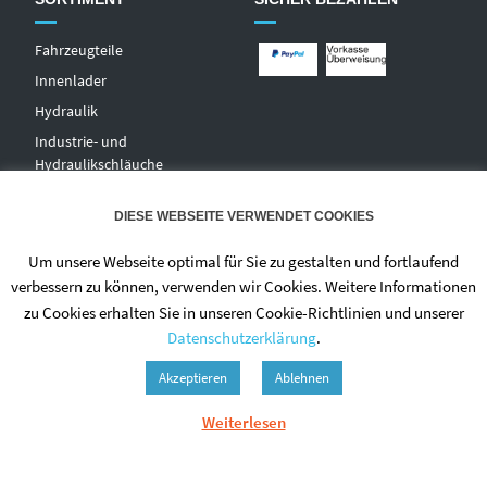
Fahrzeugteile
Innenlader
Hydraulik
Industrie- und
Hydraulikschläuche
T
echnischer Handel
DIESE WEBSEITE VERWENDET COOKIES
Zentralschmierungen
Hochdruckwaschgeräte und
Um unsere Webseite optimal für Sie zu gestalten und fortlaufend
Zubehör
verbessern zu können, verwenden wir Cookies. Weitere Informationen
zu Cookies erhalten Sie in unseren Cookie-Richtlinien und unserer
Datenschutzerklärung
.
Akzeptieren
Ablehnen
Weiterlesen
© 2020 - DIETMAR NIEHUES
ALLGEMEINE GESCHÄFTSBEDINGUNGEN
DATENSCHUTZERKLÄRUNG