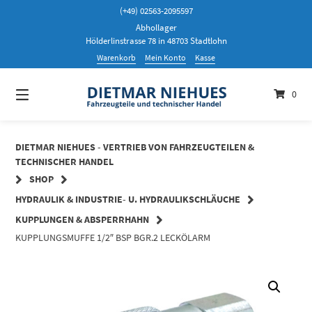
Springen
(+49) 02563-2095597
Sie
Abhollager
zum
Hölderlinstrasse 78 in 48703 Stadtlohn
Inhalt
Warenkorb
Mein Konto
Kasse
0
DIETMAR NIEHUES - VERTRIEB VON FAHRZEUGTEILEN &
TECHNISCHER HANDEL
SHOP
HYDRAULIK & INDUSTRIE- U. HYDRAULIKSCHLÄUCHE
KUPPLUNGEN & ABSPERRHAHN
KUPPLUNGSMUFFE 1/2″ BSP BGR.2 LECKÖLARM